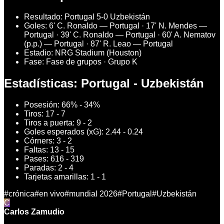
Resultado: Portugal 5-0 Uzbekistán
Goles: 6' C. Ronaldo — Portugal · 17' N. Mendes —
Portugal · 39' C. Ronaldo — Portugal · 60' A. Nematov
(p.p.) — Portugal · 87' R. Leao — Portugal
Estadio: NRG Stadium (Houston)
Fase: Fase de grupos · Grupo K
Estadísticas: Portugal - Uzbekistán
Posesión: 66% - 34%
Tiros: 17 - 7
Tiros a puerta: 9 - 2
Goles esperados (xG): 2.44 - 0.24
Córners: 3 - 2
Faltas: 13 - 15
Pases: 616 - 319
Paradas: 2 - 4
Tarjetas amarillas: 1 - 1
#
crónica
#
en vivo
#
mundial 2026
#
Portugal
#
Uzbekistán
C
Carlos Zamudio