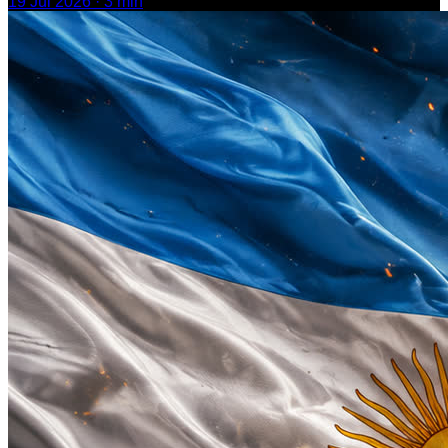
19 Jul 2026
·
3
min