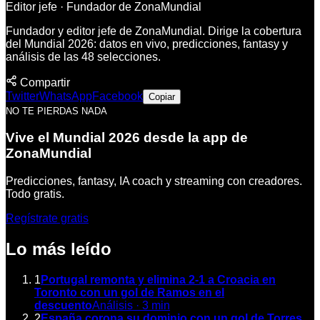
Editor jefe · Fundador de ZonaMundial
Fundador y editor jefe de ZonaMundial. Dirige la cobertura
del Mundial 2026: datos en vivo, predicciones, fantasy y
análisis de las 48 selecciones.
Compartir
Twitter
WhatsApp
Facebook
Copiar
NO TE PIERDAS NADA
Vive el Mundial 2026 desde la app de
ZonaMundial
Predicciones, fantasy, IA coach y streaming con creadores.
Todo gratis.
Regístrate gratis
Lo más leído
1
Portugal remonta y elimina 2-1 a Croacia en
Toronto con un gol de Ramos en el
descuento
Análisis
·
3
min
2
España corona su dominio con un gol de Torres