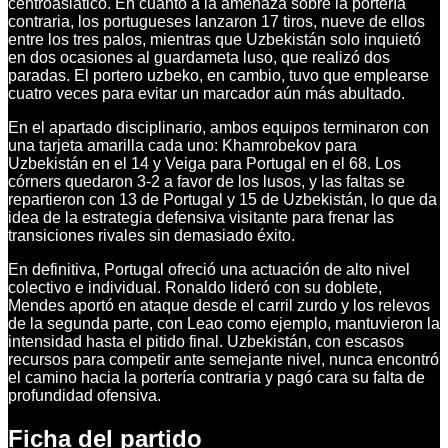
centroasiático. En cuanto a la amenaza sobre la portería
contraria, los portugueses lanzaron 17 tiros, nueve de ellos
entre los tres palos, mientras que Uzbekistán solo inquietó
en dos ocasiones al guardameta luso, que realizó dos
paradas. El portero uzbeko, en cambio, tuvo que emplearse
cuatro veces para evitar un marcador aún más abultado.
En el apartado disciplinario, ambos equipos terminaron con
una tarjeta amarilla cada uno: Khamrobekov para
Uzbekistán en el 14 y Veiga para Portugal en el 68. Los
córners quedaron 3-2 a favor de los lusos, y las faltas se
repartieron con 13 de Portugal y 15 de Uzbekistán, lo que da
idea de la estrategia defensiva visitante para frenar las
transiciones rivales sin demasiado éxito.
En definitiva, Portugal ofreció una actuación de alto nivel
colectivo e individual. Ronaldo lideró con su doblete,
Mendes aportó en ataque desde el carril zurdo y los relevos
de la segunda parte, con Leao como ejemplo, mantuvieron la
intensidad hasta el pitido final. Uzbekistán, con escasos
recursos para competir ante semejante nivel, nunca encontró
el camino hacia la portería contraria y pagó cara su falta de
profundidad ofensiva.
Ficha del partido