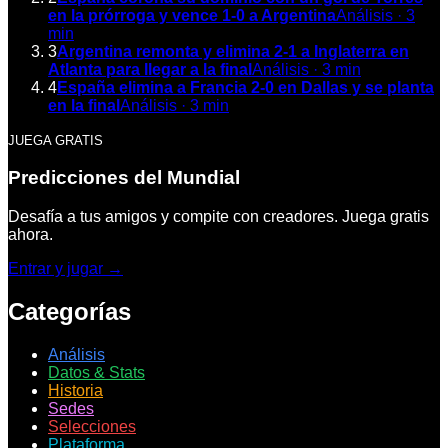
en la prórroga y vence 1-0 a Argentina
Análisis
·
3
min
3
Argentina remonta y elimina 2-1 a Inglaterra en
Atlanta para llegar a la final
Análisis
·
3
min
4
España elimina a Francia 2-0 en Dallas y se planta
en la final
Análisis
·
3
min
JUEGA GRATIS
Predicciones del Mundial
Desafía a tus amigos y compite con creadores. Juega gratis
ahora.
Entrar y jugar →
Categorías
Análisis
Datos & Stats
Historia
Sedes
Selecciones
Plataforma