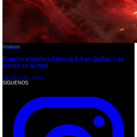
Análisis
España elimina a Francia 2-0 en Dallas y se
planta en la final
14 Jul 2026
·
3
min
SÍGUENOS