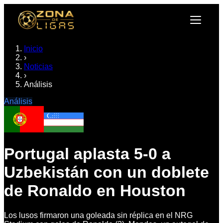
Inicio
›
Noticias
›
Análisis
Análisis
Portugal aplasta 5-0 a
Uzbekistán con un doblete
de Ronaldo en Houston
Los lusos firmaron una goleada sin réplica en el NRG