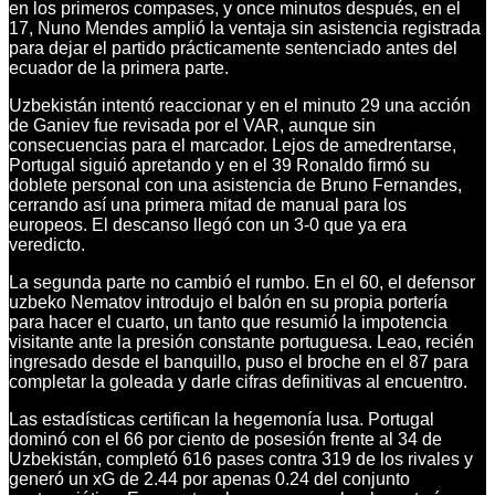
en los primeros compases, y once minutos después, en el
17, Nuno Mendes amplió la ventaja sin asistencia registrada
para dejar el partido prácticamente sentenciado antes del
ecuador de la primera parte.
Uzbekistán intentó reaccionar y en el minuto 29 una acción
de Ganiev fue revisada por el VAR, aunque sin
consecuencias para el marcador. Lejos de amedrentarse,
Portugal siguió apretando y en el 39 Ronaldo firmó su
doblete personal con una asistencia de Bruno Fernandes,
cerrando así una primera mitad de manual para los
europeos. El descanso llegó con un 3-0 que ya era
veredicto.
La segunda parte no cambió el rumbo. En el 60, el defensor
uzbeko Nematov introdujo el balón en su propia portería
para hacer el cuarto, un tanto que resumió la impotencia
visitante ante la presión constante portuguesa. Leao, recién
ingresado desde el banquillo, puso el broche en el 87 para
completar la goleada y darle cifras definitivas al encuentro.
Las estadísticas certifican la hegemonía lusa. Portugal
dominó con el 66 por ciento de posesión frente al 34 de
Uzbekistán, completó 616 pases contra 319 de los rivales y
generó un xG de 2.44 por apenas 0.24 del conjunto