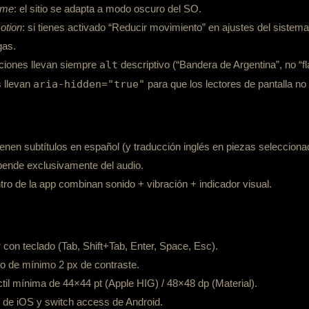
eme
: el sitio se adapta a modo oscuro del SO.
otion
: si tienes activado “Reducir movimiento” en ajustes del siste
gas.
ciones llevan siempre
alt
descriptivo (“Bandera de Argentina”, no “fl
 llevan
aria-hidden="true"
para que los lectores de pantalla no
ienen subtítulos en español (y traducción inglés en piezas selecciona
pende exclusivamente del audio.
ntro de la app combinan sonido + vibración + indicador visual.
 con teclado (Tab, Shift+Tab, Enter, Space, Esc).
lo de mínimo 2 px de contraste.
ctil mínima de 44×44 pt (Apple HIG) / 48×48 dp (Material).
 de iOS y switch access de Android.