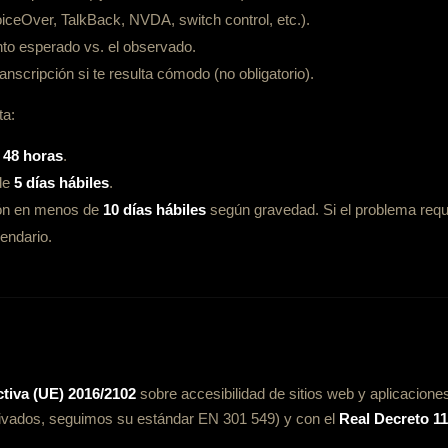
oiceOver, TalkBack, NVDA, switch control, etc.).
to esperado vs. el observado.
anscripción si te resulta cómodo (no obligatorio).
ta:
e
48 horas
.
 de
5 días hábiles
.
ión en menos de
10 días hábiles
según gravedad. Si el problema req
endario.
ctiva (UE) 2016/2102
sobre accesibilidad de sitios web y aplicacion
ivados, seguimos su estándar EN 301 549) y con el
Real Decreto 1