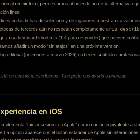
ción al recibir foco, pero estamos añadiendo una lista alternativa equ
ión lineal.
klines en las fichas de selección y de jugadores muestran su valor nu
bliotecas de terceros aún no respetan completamente
aria-describ
/quiz
usa keyboard shortcuts (1-4 para responder) que pueden confli
neamos añadir un modo “sin atajos” en una próxima versión.
log editorial (anteriores a marzo 2026) no tienen subtítulos profesio
está en esta lista, escríbenos. Tu reporte nos ayuda a priorizar.
experiencia en iOS
implementa “Iniciar sesión con Apple” como opción equivalente a ot
. La opción aparece con el botón estándar de Apple sin alteraciones 