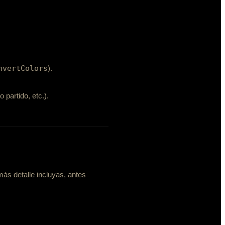
nvertColors
).
partido, etc.).
ás detalle incluyas, antes