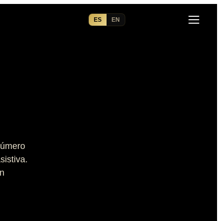
ES
EN
 número
istiva.
en