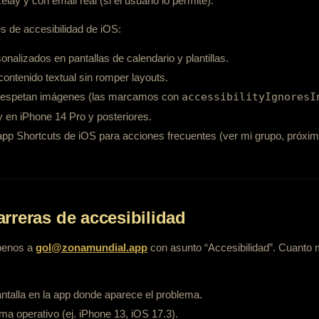
ay y con email real (si el usuario lo permite).
s de accesibilidad de iOS:
onalizados en pantallas de calendario y plantillas.
ontenido textual sin romper layouts.
t respetan imágenes (las marcamos con
accessibilityIgnoresI
 en iPhone 14 Pro y posteriores.
app Shortcuts de iOS para acciones frecuentes (ver mi grupo, próximo 
rreras de accesibilidad
benos a
gol@zonamundial.app
con asunto “Accesibilidad”. Cuanto m
ntalla en la app donde aparece el problema.
ema operativo (ej. iPhone 13, iOS 17.3).