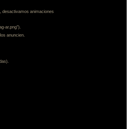
ma, desactivamos animaciones
ag-ar.png”).
 los anuncien.
das).