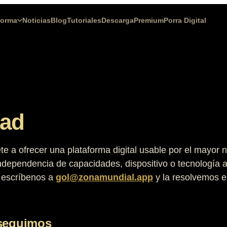
forma
Noticias
Blog
Tutoriales
Descarga
Premium
Porra Digital
dad
 a ofrecer una plataforma digital usable por el mayor
ndependencia de capacidades, dispositivo o tecnología as
 escríbenos a
gol@zonamundial.app
y la resolvemos 
 seguimos