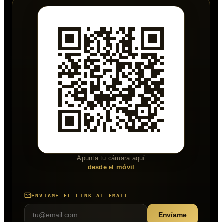
Apunta tu cámara aquí
desde el móvil
ENVÍAME EL LINK AL EMAIL
Envíame