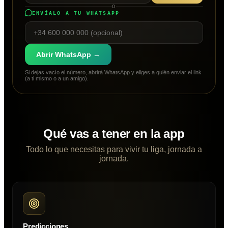
O
ENVÍALO A TU WHATSAPP
Abrir WhatsApp →
Si dejas vacío el número, abrirá WhatsApp y eliges a quién enviar el link
(a ti mismo o a un amigo).
Qué vas a tener en la app
Todo lo que necesitas para vivir tu liga, jornada a
jornada.
Predicciones