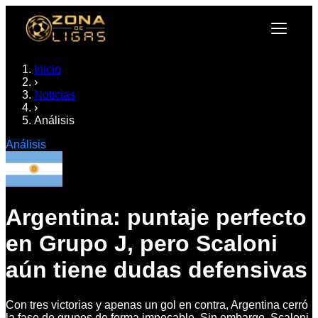
Inicio
›
Noticias
›
Análisis
Análisis
Argentina: puntaje perfecto
en Grupo J, pero Scaloni
aún tiene dudas defensivas
Con tres victorias y apenas un gol en contra, Argentina cerró
la fase de grupos de forma impecable. Sin embargo, Scaloni