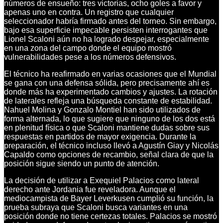
números de ensueño: tres victorias, ocho goles a favor y
apenas uno en contra. Un registro que cualquier
seleccionador habría firmado antes del torneo. Sin embargo,
bajo esa superficie impecable persisten interrogantes que
Lionel Scaloni aún no ha logrado despejar, especialmente
en una zona del campo donde el equipo mostró
vulnerabilidades pese a los números defensivos.
El técnico ha reafirmado en varias ocasiones que el Mundial
se gana con una defensa sólida, pero precisamente ahí es
donde más ha experimentado cambios y ajustes. La rotación
de laterales refleja una búsqueda constante de estabilidad.
Nahuel Molina y Gonzalo Montiel han sido utilizados de
forma alternada, lo que sugiere que ninguno de los dos está
en plenitud física o que Scaloni mantiene dudas sobre sus
respuestas en partidos de mayor exigencia. Durante la
preparación, el técnico incluso llevó a Agustín Giay y Nicolás
Capaldo como opciones de recambio, señal clara de que la
posición sigue siendo un punto de atención.
La decisión de utilizar a Exequiel Palacios como lateral
derecho ante Jordania fue reveladora. Aunque el
mediocampista de Bayer Leverkusen cumplió su función, la
prueba subraya que Scaloni busca variantes en una
posición donde no tiene certezas totales. Palacios se mostró