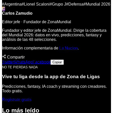
#
Argentina
#
Lionel Scaloni
#
Grupo J
#
Defensa
#
Mundial 2026
C
Carlos Zamudio
Editor jefe · Fundador de ZonaMundial
Fundador y editor jefe de ZonaMundial. Dirige la cobertura
del Mundial 2026: datos en vivo, predicciones, fantasy y
análisis de las 48 selecciones.
Información complementaria de
La Nacion
.
Compartir
Twitter
WhatsApp
Facebook
Copiar
NO TE PIERDAS NADA
Vive tu liga desde la app de Zona de Ligas
Predicciones, fantasy, IA coach y streaming con creadores.
Todo gratis.
Regístrate gratis
Lo más leído