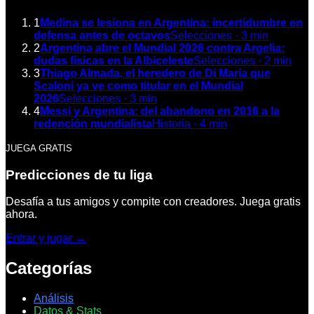
1
Medina se lesiona en Argentina: incertidumbre en
defensa antes de octavos
Selecciones
·
3
min
2
Argentina abre el Mundial 2026 contra Argelia:
dudas físicas en la Albiceleste
Selecciones
·
2
min
3
Thiago Almada, el heredero de Di María que
Scaloni ya ve como titular en el Mundial
2026
Selecciones
·
3
min
4
Messi y Argentina: del abandono en 2016 a la
redención mundialista
Historia
·
4
min
JUEGA GRATIS
Predicciones de tu liga
Desafía a tus amigos y compite con creadores. Juega gratis
ahora.
Entrar y jugar →
Categorías
Análisis
Datos & Stats