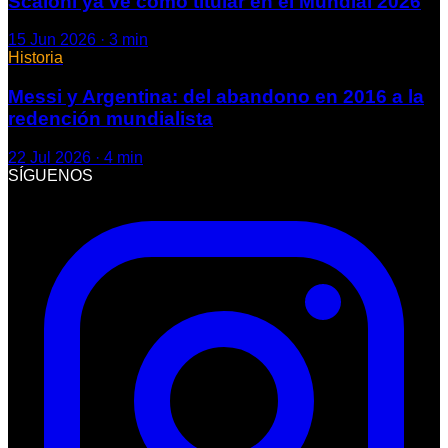
Scaloni ya ve como titular en el Mundial 2026
15 Jun 2026
·
3
min
Historia
Messi y Argentina: del abandono en 2016 a la
redención mundialista
22 Jul 2026
·
4
min
SÍGUENOS