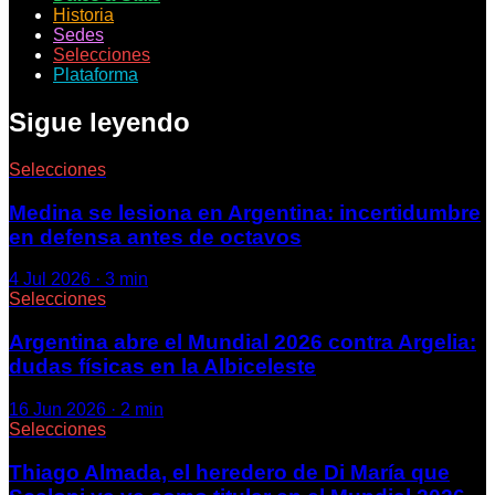
Historia
Sedes
Selecciones
Plataforma
Sigue leyendo
Selecciones
Medina se lesiona en Argentina: incertidumbre
en defensa antes de octavos
4 Jul 2026
·
3
min
Selecciones
Argentina abre el Mundial 2026 contra Argelia:
dudas físicas en la Albiceleste
16 Jun 2026
·
2
min
Selecciones
Thiago Almada, el heredero de Di María que