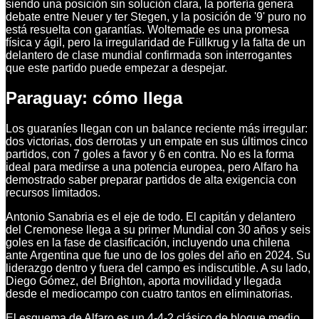
siendo una posición sin solución clara, la portería genera
debate entre Neuer y ter Stegen, y la posición de '9' puro no
está resuelta con garantías. Woltemade es una promesa
física y ágil, pero la irregularidad de Füllkrug y la falta de un
delantero de clase mundial confirmada son interrogantes
que este partido puede empezar a despejar.
Paraguay: cómo llega
Los guaraníes llegan con un balance reciente más irregular:
dos victorias, dos derrotas y un empate en sus últimos cinco
partidos, con 7 goles a favor y 6 en contra. No es la forma
ideal para medirse a una potencia europea, pero Alfaro ha
demostrado saber preparar partidos de alta exigencia con
recursos limitados.
Antonio Sanabria es el eje de todo. El capitán y delantero
del Cremonese llega a su primer Mundial con 30 años y seis
goles en la fase de clasificación, incluyendo una chilena
ante Argentina que fue uno de los goles del año en 2024. Su
liderazgo dentro y fuera del campo es indiscutible. A su lado,
Diego Gómez, del Brighton, aporta movilidad y llegada
desde el mediocampo con cuatro tantos en eliminatorias.
El esquema de Alfaro es un 4-4-2 clásico de bloque medio,