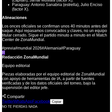
(capitán), Jamal Musiala (factor X).
Paraguay: Antonio Sanabria (estrella), Julio Enciso
(factor X).
Alineaciones
Los onces oficiales se confirman unos 40 minutos antes del
saque. Aquí repasamos convocados y claves, no un equipo
titular cerrado. Sigue el partido minuto a minuto en el Match
Center de ZonaMundial.
#
previa
#
mundial 2026
#
Alemania
#
Paraguay
R
Redacción ZonaMundial
Equipo editorial
Piezas elaboradas por el equipo editorial de ZonaMundial
con apoyo de herramientas de IA, a partir de fuentes
verificadas y de los datos oficiales del torneo, bajo la
supervisión del editor jefe.
Compartir
Twitter
WhatsApp
Facebook
Copiar
NO TE PIERDAS NADA