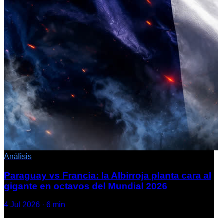
Análisis
Paraguay vs Francia: la Albirroja planta cara al
gigante en octavos del Mundial 2026
4 Jul 2026
·
6
min