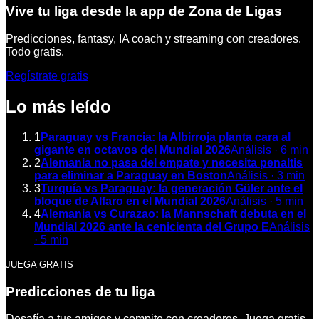
Vive tu liga desde la app de Zona de Ligas
Predicciones, fantasy, IA coach y streaming con creadores.
Todo gratis.
Regístrate gratis
Lo más leído
1
Paraguay vs Francia: la Albirroja planta cara al
gigante en octavos del Mundial 2026
Análisis
·
6
min
2
Alemania no pasa del empate y necesita penaltis
para eliminar a Paraguay en Boston
Análisis
·
3
min
3
Turquía vs Paraguay: la generación Güler ante el
bloque de Alfaro en el Mundial 2026
Análisis
·
5
min
4
Alemania vs Curazao: la Mannschaft debuta en el
Mundial 2026 ante la cenicienta del Grupo E
Análisis
·
5
min
JUEGA GRATIS
Predicciones de tu liga
Desafía a tus amigos y compite con creadores. Juega gratis