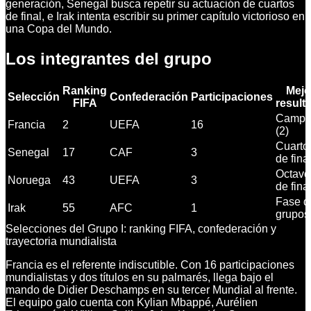
generación, Senegal busca repetir su actuación de cuartos
de final, e Irak intenta escribir su primer capítulo victorioso en
una Copa del Mundo.
Los integrantes del grupo
Ranking
Mejo
Selección
Confederación
Participaciones
FIFA
result
Campe
Francia
2
UEFA
16
(2)
Cuarto
Senegal
17
CAF
3
de fina
Octavo
Noruega
43
UEFA
3
de fina
Fase d
Irak
55
AFC
1
grupos
Selecciones del Grupo I: ranking FIFA, confederación y
trayectoria mundialista
Francia es el referente indiscutible. Con 16 participaciones
mundialistas y dos títulos en su palmarés, llega bajo el
mando de Didier Deschamps en su tercer Mundial al frente.
El equipo galo cuenta con Kylian Mbappé, Aurélien