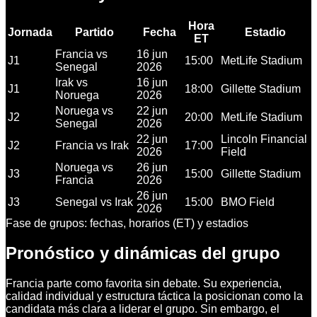
Hora
Jornada
Partido
Fecha
Estadio
ET
Francia vs
16 jun
J1
15:00
MetLife Stadium
Senegal
2026
Irak vs
16 jun
J1
18:00
Gillette Stadium
Noruega
2026
Noruega vs
22 jun
J2
20:00
MetLife Stadium
Senegal
2026
22 jun
Lincoln Financial
J2
Francia vs Irak
17:00
2026
Field
Noruega vs
26 jun
J3
15:00
Gillette Stadium
Francia
2026
26 jun
J3
Senegal vs Irak
15:00
BMO Field
2026
Fase de grupos: fechas, horarios (ET) y estadios
Pronóstico y dinámicas del grupo
Francia parte como favorita sin debate. Su experiencia,
calidad individual y estructura táctica la posicionan como la
candidata más clara a liderar el grupo. Sin embargo, el