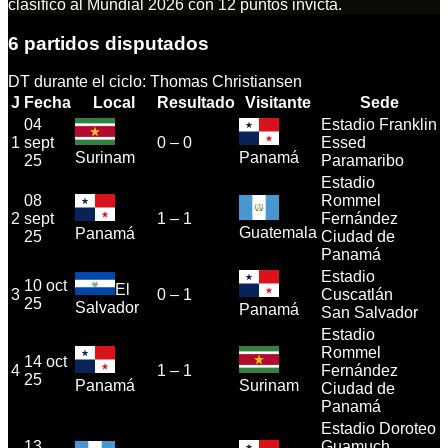
clasificó al Mundial 2026 con 12 puntos invicta.
6
partidos disputados
DT durante el ciclo:
Thomas Christiansen
J
Fecha
Local
Resultado
Visitante
Sede
04
Estadio Franklin
1
sept
0
–
0
Essed
Surinam
Panamá
25
Paramaribo
Estadio
08
Rommel
2
sept
1
–
1
Fernández
Guatemala
Panamá
25
Ciudad de
Panamá
Estadio
10 oct
El
3
0
–
1
Cuscatlán
25
Salvador
Panamá
San Salvador
Estadio
Rommel
14 oct
4
1
–
1
Fernández
25
Panamá
Surinam
Ciudad de
Panamá
Estadio Doroteo
13
Guamuch