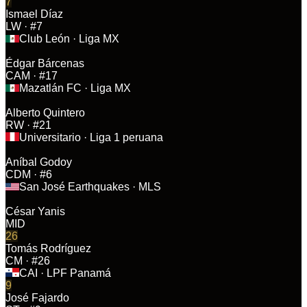
7
Ismael Díaz
LW
· #7
Club León
· Liga MX
Édgar Bárcenas
CAM
· #17
Mazatlán FC
· Liga MX
Alberto Quintero
RW
· #21
Universitario
· Liga 1 peruana
Aníbal Godoy
CDM
· #6
San José Earthquakes
· MLS
César Yanis
MID
26
Tomás Rodríguez
CM
· #26
CAI
· LPF Panamá
9
José Fajardo