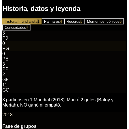
Historia, datos y leyenda
Historia mundialista
1
Palmarés
4
Récords
5
Momentos icónicos
5
Curiosidades
7
3
PJ
0
PG
0
PE
3
PP
2
GF
11
GC
3 partidos en 1 Mundial (2018). Marcó 2 goles (Baloy y
Meriah). NO ganó ni empató.
2018
Fase de grupos