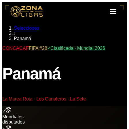
Selecciones
›
Panamá
CONCACAF
FIFA #
28
Clasificada · Mundial 2026
Panamá
La Marea Roja · Los Canaleros · La Sele
2
Mundiales
disputados