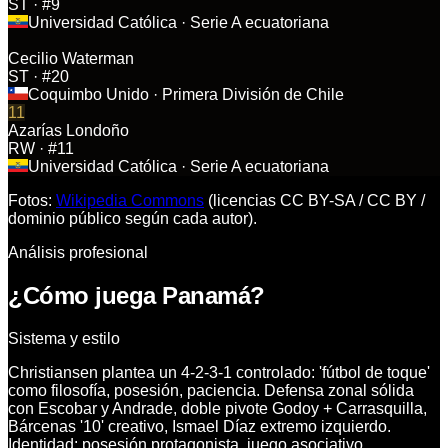
ST
· #9
Universidad Católica
· Serie A ecuatoriana
Cecilio Waterman
ST
· #20
Coquimbo Unido
· Primera División de Chile
11
Azarías Londoño
RW
· #11
Universidad Católica
· Serie A ecuatoriana
Fotos:
Wikipedia Commons
(licencias CC BY-SA / CC BY /
dominio público según cada autor).
Análisis profesional
¿Cómo juega Panamá?
Sistema y estilo
Christiansen plantea un 4-2-3-1 controlado: 'fútbol de toque'
como filosofía, posesión, paciencia. Defensa zonal sólida
con Escobar y Andrade, doble pivote Godoy + Carrasquilla,
Bárcenas '10' creativo, Ismael Díaz extremo izquierdo.
Identidad: posesión protagonista, juego asociativo,