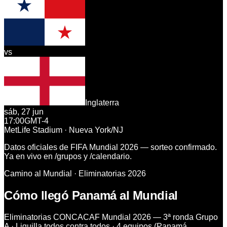
vs
Inglaterra
sáb, 27 jun
17:00
GMT-4
MetLife Stadium · Nueva York/NJ
Datos oficiales de FIFA Mundial 2026 — sorteo confirmado.
Ya en vivo en
/grupos
y
/calendario
.
Camino al Mundial · Eliminatorias 2026
Cómo llegó Panamá al Mundial
Eliminatorias CONCACAF Mundial 2026 — 3ª ronda Grupo
A · Liguilla todos contra todos · 4 equipos (Panamá,