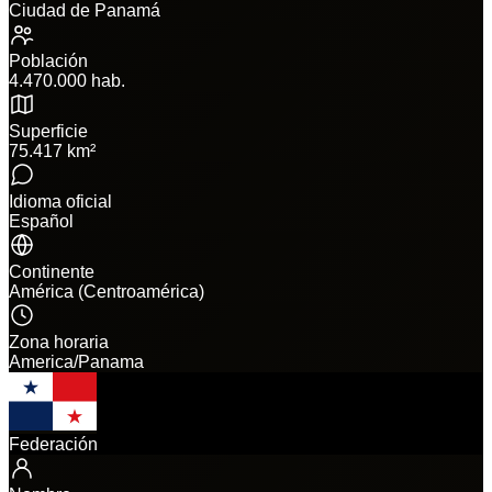
Ciudad de Panamá
Población
4.470.000 hab.
Superficie
75.417 km²
Idioma oficial
Español
Continente
América (Centroamérica)
Zona horaria
America/Panama
Federación