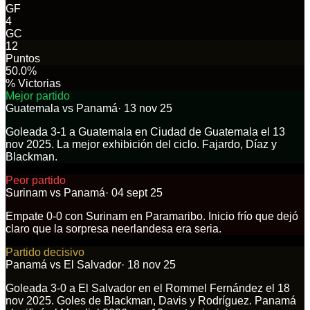
GF
4
GC
12
Puntos
50.0%
% Victorias
Mejor partido
Guatemala
vs
Panamá
·
13 nov 25
Goleada 3-1 a Guatemala en Ciudad de Guatemala el 13
nov 2025. La mejor exhibición del ciclo. Fajardo, Díaz y
Blackman.
Peor partido
Surinam
vs
Panamá
·
04 sept 25
Empate 0-0 con Surinam en Paramaribo. Inicio frío que dejó
claro que la sorpresa neerlandesa era seria.
Partido decisivo
Panamá
vs
El Salvador
·
18 nov 25
Goleada 3-0 a El Salvador en el Rommel Fernández el 18
nov 2025. Goles de Blackman, Davis y Rodríguez. Panamá