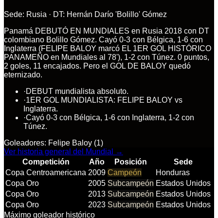
Sede:
Rusia
· DT:
Hernán Darío 'Bolillo' Gómez
Panamá DEBUTÓ EN MUNDIALES en Rusia 2018 con DT
colombiano Bolillo Gómez. Cayó 0-3 con Bélgica, 1-6 con
Inglaterra (FELIPE BALOY marcó EL 1ER GOL HISTÓRICO
PANAMEÑO en Mundiales al 78'), 1-2 con Túnez. 0 puntos,
2 goles, 11 encajados. Pero el GOL DE BALOY quedó
eternizado.
·
DEBUT mundialista absoluto.
·
1ER GOL MUNDIALISTA: FELIPE BALOY vs
Inglaterra.
·
Cayó 0-3 con Bélgica, 1-6 con Inglaterra, 1-2 con
Túnez.
Goleadores:
Felipe Baloy (1)
Ver historia general del Mundial →
Competición
Año
Posición
Sede
Copa Centroamericana
2009
Campeón
Honduras
Copa Oro
2005
Subcampeón
Estados Unidos
Copa Oro
2013
Subcampeón
Estados Unidos
Copa Oro
2023
Subcampeón
Estados Unidos
Máximo goleador histórico