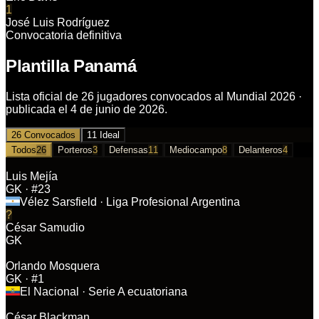
1
José Luis Rodríguez
Convocatoria definitiva
Plantilla Panamá
Lista oficial de 26 jugadores convocados al Mundial 2026 ·
publicada el 4 de junio de 2026.
26 Convocados
11 Ideal
Todos
26
Porteros
3
Defensas
11
Mediocampo
8
Delanteros
4
Luis Mejía
GK
· #23
Vélez Sarsfield
· Liga Profesional Argentina
?
César Samudio
GK
Orlando Mosquera
GK
· #1
El Nacional
· Serie A ecuatoriana
César Blackman