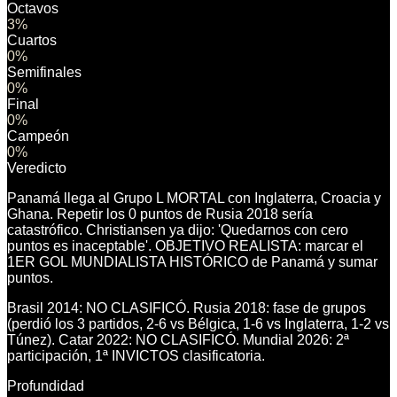
Octavos
3
%
Cuartos
0
%
Semifinales
0
%
Final
0
%
Campeón
0
%
Veredicto
Panamá llega al Grupo L MORTAL con Inglaterra, Croacia y
Ghana. Repetir los 0 puntos de Rusia 2018 sería
catastrófico. Christiansen ya dijo: 'Quedarnos con cero
puntos es inaceptable'. OBJETIVO REALISTA: marcar el
1ER GOL MUNDIALISTA HISTÓRICO de Panamá y sumar
puntos.
Brasil 2014: NO CLASIFICÓ. Rusia 2018: fase de grupos
(perdió los 3 partidos, 2-6 vs Bélgica, 1-6 vs Inglaterra, 1-2 vs
Túnez). Catar 2022: NO CLASIFICÓ. Mundial 2026: 2ª
participación, 1ª INVICTOS clasificatoria.
Profundidad