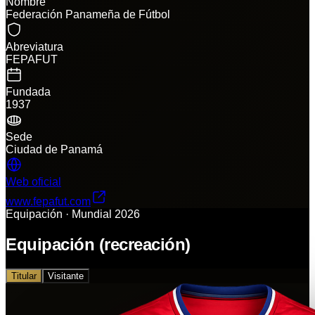
Nombre
Federación Panameña de Fútbol
Abreviatura
FEPAFUT
Fundada
1937
Sede
Ciudad de Panamá
Web oficial
www.fepafut.com
Equipación · Mundial 2026
Equipación (recreación)
Titular
Visitante