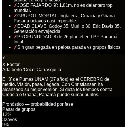
✗
JOSÉ FAJARDO '9': 1.81m, no es delantero top
mundial.
✗
GRUPO L MORTAL: Inglaterra, Croacia y Ghana.
Pasar a octavos casi imposible.
✗
EDAD CLAVE: Godoy 35, Murillo 30, Eric Davis 35.
Generación envejecida.
✗
PROFUNDIDAD: 8 de 26 plantel en LPF Panamá
local.
✗
Sin gran pegada en pelota parada vs grupos físicos.
⚡
X-Factor
Adalberto 'Coco' Carrasquilla
El '8' de Pumas UNAM (27 años) es el CEREBRO del
medio. Visión, pase, llegada. Con Christiansen ha
alcanzado su mejor versión. Si dicta los tiempos contra
Croacia o Ghana, Panamá puede sumar puntos.
Pronóstico — probabilidad por fase
Pasar de grupos
12
%
32avos
9
%