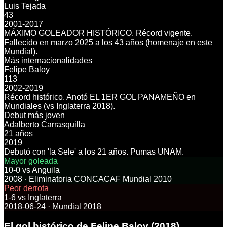
Luis Tejada
43
2001-2017
MÁXIMO GOLEADOR HISTÓRICO. Récord vigente.
Fallecido en marzo 2025 a los 43 años (homenaje en este
Mundial).
Más internacionalidades
Felipe Baloy
113
2002-2019
Récord histórico. Anotó EL 1ER GOL PANAMEÑO en
Mundiales (vs Inglaterra 2018).
Debut más joven
Adalberto Carrasquilla
21 años
2019
Debutó con 'la Sele' a los 21 años. Pumas UNAM.
Mayor goleada
10-0
vs
Anguila
2008
·
Eliminatoria CONCACAF Mundial 2010
Peor derrota
1-6
vs
Inglaterra
2018-06-24
·
Mundial 2018
El gol histórico de Felipe Baloy (2018)