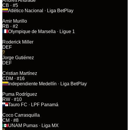
Andrés Andrade
CB
· #5
Atlético Nacional
· Liga BetPlay
Amir Murillo
RB
· #2
Olympique de Marsella
· Ligue 1
Roderick Miller
DEF
?
Jorge Gutiérrez
DEF
Cristian Martínez
CDM
· #16
Independiente Medellín
· Liga BetPlay
Puma Rodríguez
RW
· #10
Tauro FC
· LPF Panamá
Coco Carrasquilla
CM
· #8
UNAM Pumas
· Liga MX