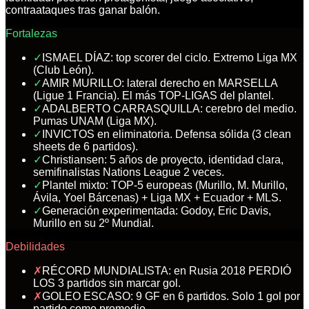
contraataques tras ganar balón.
Fortalezas
✓
ISMAEL DÍAZ: top scorer del ciclo. Extremo Liga MX
(Club León).
✓
AMIR MURILLO: lateral derecho en MARSELLA
(Ligue 1 Francia). El más TOP-LIGAS del plantel.
✓
ADALBERTO CARRASQUILLA: cerebro del medio.
Pumas UNAM (Liga MX).
✓
INVICTOS en eliminatoria. Defensa sólida (3 clean
sheets de 6 partidos).
✓
Christiansen: 5 años de proyecto, identidad clara,
semifinalistas Nations League 2 veces.
✓
Plantel mixto: TOP-5 europeas (Murillo, M. Murillo,
Ávila, Yoel Bárcenas) + Liga MX + Ecuador + MLS.
✓
Generación experimentada: Godoy, Eric Davis,
Murillo en su 2º Mundial.
Debilidades
✗
RÉCORD MUNDIALISTA: en Rusia 2018 PERDIÓ
LOS 3 partidos sin marcar gol.
✗
GOLEO ESCASO: 9 GF en 6 partidos. Solo 1 gol por
partido como promedio.