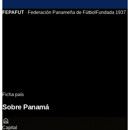
FEPAFUT
·
Federación Panameña de Fútbol
Fundada
1937
Identidad
País
Camiseta
Grupo
Partidos
Camino al Mundial
Plantilla
11 Ideal
Análisis
Historia & Datos
Sedes
Ficha país
Sobre Panamá
Capital