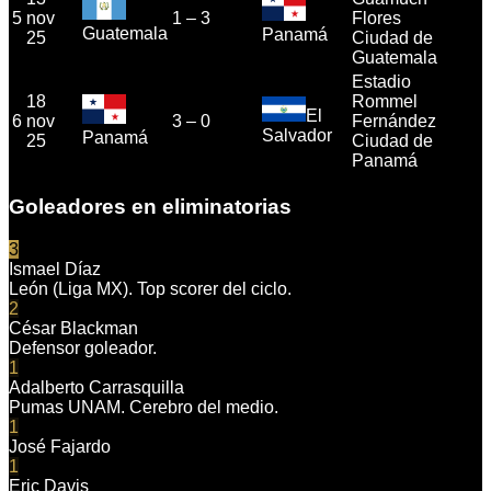
5
nov
1
–
3
Flores
Guatemala
Panamá
25
Ciudad de
Guatemala
Estadio
18
Rommel
El
6
nov
3
–
0
Fernández
Salvador
Panamá
25
Ciudad de
Panamá
Goleadores en eliminatorias
3
Ismael Díaz
León (Liga MX). Top scorer del ciclo.
2
César Blackman
Defensor goleador.
1
Adalberto Carrasquilla
Pumas UNAM. Cerebro del medio.
1
José Fajardo
1
Eric Davis