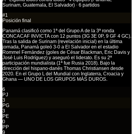
Surinam, Guatemala, El Salvador) · 6 partidos
#
1
Posición final
Panamá clasificó como 1ª del Grupo A de la 3ª ronda
CONCACAF INVICTA con 12 puntos (3G 3E 0P, 9 GF 4 GC).
Tras la salida de Surinam (revelación inicial) en la última
jornada, Panamá goleó 3-0 a El Salvador en el estadio
Rommel Fernández (goles de César Blackman, Eric Davis y
José Luis Rodríguez) y aseguró el liderato. Es su 2ª
participación mundialista (1ª fue Rusia 2018). Bajo la
dirección del hispano-danés Thomas Christiansen desde
2020. En el Grupo L del Mundial con Inglaterra, Croacia y
Ghana — UNO DE LOS GRUPOS MÁS DUROS.
6
PJ
3
PG
3
PE
0
PP
9