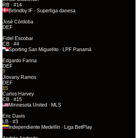
RB
· #14
Bröndby IF
· Superliga danesa
José Córdoba
DEF
Fidel Escobar
CB
· #4
Sporting San Miguelito
· LPF Panamá
Edgardo Farina
DEF
?
Jiovany Ramos
DEF
15
Carlos Harvey
CB
· #15
Minnesota United
· MLS
Eric Davis
LB
· #3
Independiente Medellín
· Liga BetPlay