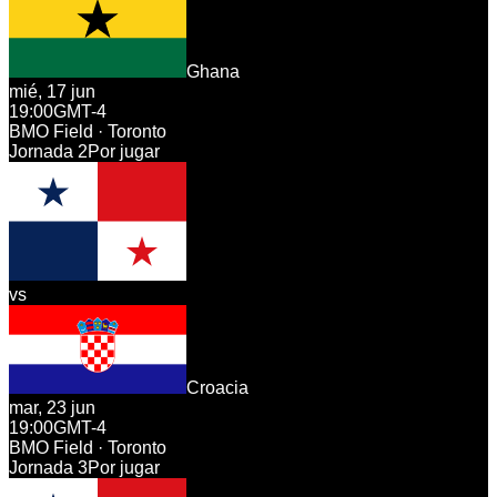
Ghana
mié, 17 jun
19:00
GMT-4
BMO Field · Toronto
Jornada
2
Por jugar
vs
Croacia
mar, 23 jun
19:00
GMT-4
BMO Field · Toronto
Jornada
3
Por jugar