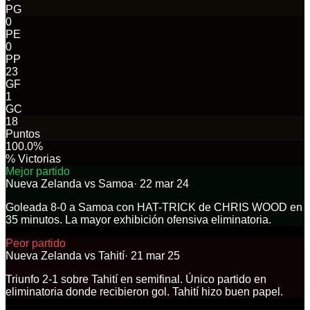
PG
0
PE
0
PP
23
GF
1
GC
18
Puntos
100.0%
% Victorias
Mejor partido
Nueva Zelanda
vs
Samoa
·
22 mar 24
Goleada 8-0 a Samoa con HAT-TRICK de CHRIS WOOD en
35 minutos. La mayor exhibición ofensiva eliminatoria.
Peor partido
Nueva Zelanda
vs
Tahití
·
21 mar 25
Triunfo 2-1 sobre Tahití en semifinal. Único partido en
eliminatoria donde recibieron gol. Tahití hizo buen papel.