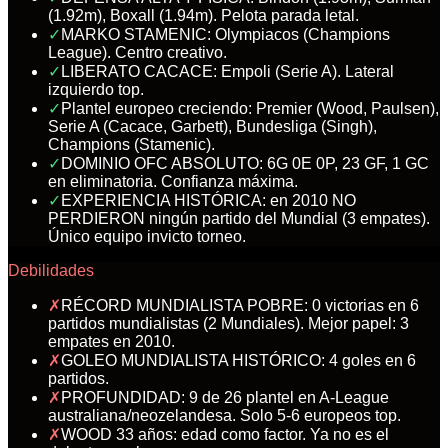
(1.92m), Boxall (1.94m). Pelota parada letal.
✓
MARKO STAMENIC: Olympiacos (Champions
League). Centro creativo.
✓
LIBERATO CACACE: Empoli (Serie A). Lateral
izquierdo top.
✓
Plantel europeo creciendo: Premier (Wood, Paulsen),
Serie A (Cacace, Garbett), Bundesliga (Singh),
Champions (Stamenic).
✓
DOMINIO OFC ABSOLUTO: 6G 0E 0P, 23 GF, 1 GC
en eliminatoria. Confianza máxima.
✓
EXPERIENCIA HISTÓRICA: en 2010 NO
PERDIERON ningún partido del Mundial (3 empates).
Único equipo invicto torneo.
Debilidades
✗
RÉCORD MUNDIALISTA POBRE: 0 victorias en 6
partidos mundialistas (2 Mundiales). Mejor papel: 3
empates en 2010.
✗
GOLEO MUNDIALISTA HISTÓRICO: 4 goles en 6
partidos.
✗
PROFUNDIDAD: 9 de 26 plantel en A-League
australiana/neozelandesa. Solo 5-6 europeos top.
✗
WOOD 33 años: edad como factor. Ya no es el