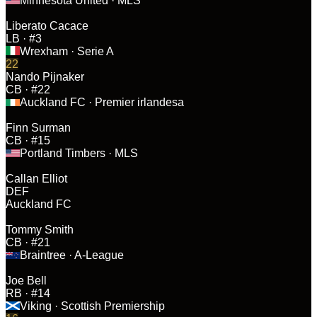
Minnesota United
· MLS
Liberato Cacace
LB
· #3
Wrexham
· Serie A
22
Nando Pijnaker
CB
· #22
Auckland FC
· Premier irlandesa
Finn Surman
CB
· #15
Portland Timbers
· MLS
Callan Elliot
DEF
Auckland FC
Tommy Smith
CB
· #21
Braintree
· A-League
Joe Bell
RB
· #14
Viking
· Scottish Premiership