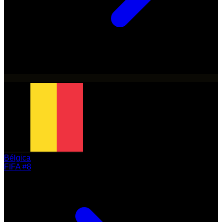
Bélgica
FIFA #8