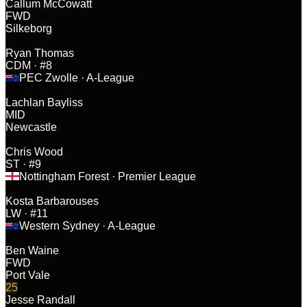
Callum McCowatt
FWD
Silkeborg
Ryan Thomas
CDM
· #8
PEC Zwolle
· A-League
Lachlan Bayliss
MID
Newcastle
Chris Wood
ST
· #9
Nottingham Forest
· Premier League
Kosta Barbarouses
LW
· #11
Western Sydney
· A-League
Ben Waine
FWD
Port Vale
25
Jesse Randall