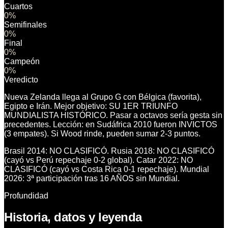
Cuartos
0
%
Semifinales
0
%
Final
0
%
Campeón
0
%
Veredicto
Nueva Zelanda llega al Grupo G con Bélgica (favorita),
Egipto e Irán. Mejor objetivo: SU 1ER TRIUNFO
MUNDIALISTA HISTÓRICO. Pasar a octavos sería gesta sin
precedentes. Lección: en Sudáfrica 2010 fueron INVICTOS
(3 empates). Si Wood rinde, pueden sumar 2-3 puntos.
Brasil 2014: NO CLASIFICÓ. Rusia 2018: NO CLASIFICÓ
(cayó vs Perú repechaje 0-2 global). Catar 2022: NO
CLASIFICÓ (cayó vs Costa Rica 0-1 repechaje). Mundial
2026: 3ª participación tras 16 AÑOS sin Mundial.
Profundidad
Historia, datos y leyenda