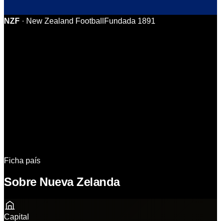
NZF
·
New Zealand Football
Fundada
1891
Identidad
País
Camiseta
Grupo
Partidos
Camino al Mundial
Plantilla
11 Ideal
Análisis
Historia & Datos
Sedes
Ficha país
Sobre Nueva Zelanda
Capital