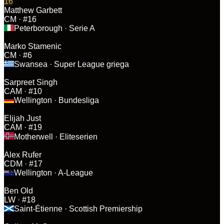
16
Matthew Garbett
CM
· #16
Peterborough
· Serie A
Marko Stamenic
CM
· #6
Swansea
· Super League griega
Sarpreet Singh
CAM
· #10
Wellington
· Bundesliga
Elijah Just
CAM
· #19
Motherwell
· Eliteserien
Alex Rufer
CDM
· #17
Wellington
· A-League
Ben Old
LW
· #18
Saint-Étienne
· Scottish Premiership