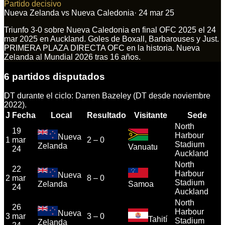
Partido decisivo
Nueva Zelanda
vs
Nueva Caledonia
·
24 mar 25
Triunfo 3-0 sobre Nueva Caledonia en final OFC 2025 el 24
mar 2025 en Auckland. Goles de Boxall, Barbarouses y Just.
PRIMERA PLAZA DIRECTA OFC en la historia. Nueva
Zelanda al Mundial 2026 tras 16 años.
6
partidos disputados
DT durante el ciclo:
Darren Bazeley (DT desde noviembre
2022).
J
Fecha
Local
Resultado
Visitante
Sede
North
19
Harbour
Nueva
1
mar
2
–
0
Stadium
Zelanda
Vanuatu
24
Auckland
North
22
Harbour
Nueva
2
mar
8
–
0
Stadium
Zelanda
Samoa
24
Auckland
North
26
Harbour
Nueva
3
mar
3
–
0
Tahití
Stadium
Zelanda