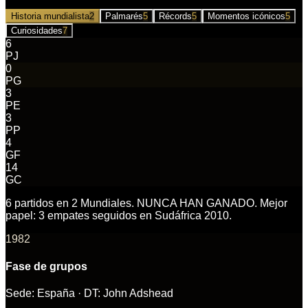
Historia mundialista
2
Palmarés
5
Récords
5
Momentos icónicos
5
Curiosidades
7
6
PJ
0
PG
3
PE
3
PP
4
GF
14
GC
6 partidos en 2 Mundiales. NUNCA HAN GANADO. Mejor
papel: 3 empates seguidos en Sudáfrica 2010.
1982
Fase de grupos
Sede:
España
· DT:
John Adshead