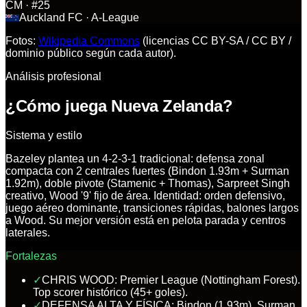
CM
· #25
Auckland FC
· A-League
Fotos:
Wikipedia Commons
(licencias CC BY-SA / CC BY /
dominio público según cada autor).
Análisis profesional
¿Cómo juega Nueva Zelanda?
Sistema y estilo
Bazeley plantea un 4-2-3-1 tradicional: defensa zonal
compacta con 2 centrales fuertes (Bindon 1.93m + Surman
1.92m), doble pivote (Stamenic + Thomas), Sarpreet Singh
creativo, Wood '9' fijo de área. Identidad: orden defensivo,
juego aéreo dominante, transiciones rápidas, balones largos
a Wood. Su mejor versión está en pelota parada y centros
laterales.
Fortalezas
✓
CHRIS WOOD: Premier League (Nottingham Forest).
Top scorer histórico (45+ goles).
✓
DEFENSA ALTA Y FÍSICA: Bindon (1.93m), Surman