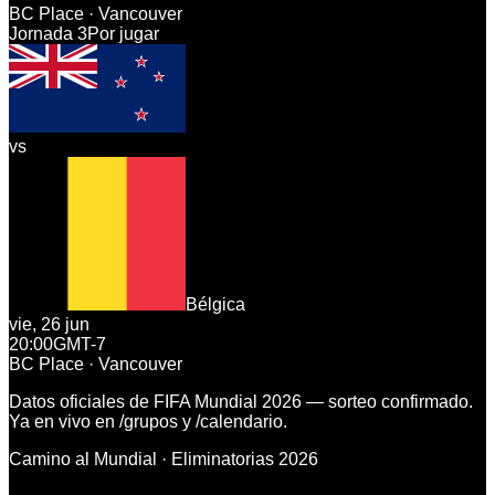
BC Place · Vancouver
Jornada
3
Por jugar
vs
Bélgica
vie, 26 jun
20:00
GMT-7
BC Place · Vancouver
Datos oficiales de FIFA Mundial 2026 — sorteo confirmado.
Ya en vivo en
/grupos
y
/calendario
.
Camino al Mundial · Eliminatorias 2026