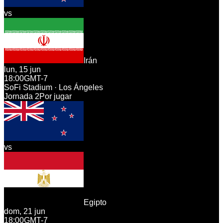
vs
Irán
lun, 15 jun
18:00
GMT-7
SoFi Stadium · Los Ángeles
Jornada
2
Por jugar
vs
Egipto
dom, 21 jun
18:00
GMT-7