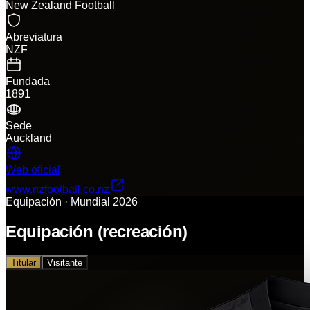
New Zealand Football
Abreviatura
NZF
Fundada
1891
Sede
Auckland
Web oficial
www.nzfootball.co.nz
Equipación · Mundial 2026
Equipación (recreación)
Titular
Visitante