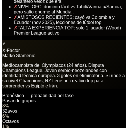
delantero veloz que era.
✗
NIVEL OFC: dominio fácil vs Tahití/Vanuatu/Samoa,
pero salto enorme al Mundial.
✗
AMISTOSOS RECIENTES: cayó vs Colombia y
Ecuador (nov 2025), lecciones de fútbol top.
✗
FALTA EXPERIENCIA TOP: solo 1 jugador (Wood)
Premier League activo.
⚡
X-Factor
Marko Stamenic
Mediocampista del Olympiacos (24 años). Disputa
Champions League. Joven serbio-neozelandés con
identidad técnica europea. 3 goles en eliminatoria. Si rinde a
su nivel Champions, NZ tiene un creativo top para
sorprender vs Egipto e Irán.
Pronóstico — probabilidad por fase
Pasar de grupos
8
%
32avos
6
%
Octavos
1
%