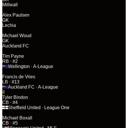
Millwall
Alex Paulsen
GK
Lechia
Michael Woud
GK
Auckland FC
Tim Payne
RB
· #2
Wellington
· A-League
Francis de Vries
LB
· #13
Auckland FC
· A-League
4
Tyler Bindon
CB
· #4
Sheffield United
· League One
Michael Boxall
CB
· #5