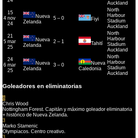
24
Auckland
North
15
Harbour
Nueva
4
nov
5
–
0
Fiyi
Stadium
Zelanda
24
Auckland
North
21
Harbour
Nueva
5
mar
2
–
1
Tahití
Stadium
Zelanda
25
Auckland
North
24
Harbour
Nueva
Nueva
6
mar
3
–
0
Stadium
Zelanda
Caledonia
25
Auckland
Goleadores en eliminatorias
8
Chris Wood
Nottingham Forest. Capitán y máximo goleador eliminatoria
+ histórico de Nueva Zelanda.
3
Marko Stamenic
Olympiacos. Centro creativo.
3