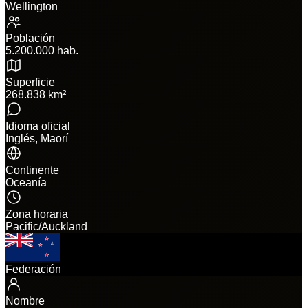
Wellington
Población
5.200.000 hab.
Superficie
268.838 km²
Idioma oficial
Inglés, Maorí
Continente
Oceanía
Zona horaria
Pacific/Auckland
Federación
Nombre