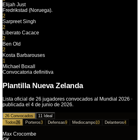
Elijah Just
Fredrikstad (Noruega).
2
Sarpreet Singh
2
Liberato Cacace
2
Ben Old
2
Kosta Barbarouses
1
Michael Boxall
Convocatoria definitiva
Plantilla Nueva Zelanda
Lista oficial de 26 jugadores convocados al Mundial 2026 ·
publicada el 4 de junio de 2026.
26 Convocados
11 Ideal
Todos
26
Porteros
3
Defensas
9
Mediocampo
10
Delanteros
4
Max Crocombe
GK