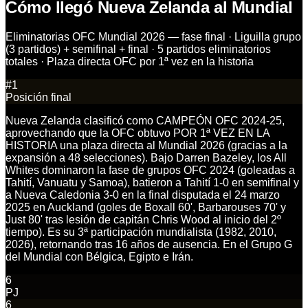
Cómo llegó Nueva Zelanda al Mundial
Eliminatorias OFC Mundial 2026 — fase final · Liguilla grupo
(3 partidos) + semifinal + final · 5 partidos eliminatorios
totales · Plaza directa OFC por 1ª vez en la historia
#
1
Posición final
Nueva Zelanda clasificó como CAMPEÓN OFC 2024-25,
aprovechando que la OFC obtuvo POR 1ª VEZ EN LA
HISTORIA una plaza directa al Mundial 2026 (gracias a la
expansión a 48 selecciones). Bajo Darren Bazeley, los All
Whites dominaron la fase de grupos OFC 2024 (goleadas a
Tahití, Vanuatu y Samoa), batieron a Tahití 1-0 en semifinal y
a Nueva Caledonia 3-0 en la final disputada el 24 marzo
2025 en Auckland (goles de Boxall 60', Barbarouses 70' y
Just 80' tras lesión de capitán Chris Wood al inicio del 2º
tiempo). Es su 3ª participación mundialista (1982, 2010,
2026), retornando tras 16 años de ausencia. En el Grupo G
del Mundial con Bélgica, Egipto e Irán.
6
PJ
6