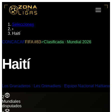
Selecciones
›
Haití
CONCACAF
FIFA #
83
Clasificada · Mundial 2026
Haití
Los Granaderos · Les Grenadiers · Equipo Nacional Haitiano
2
Mundiales
disputados