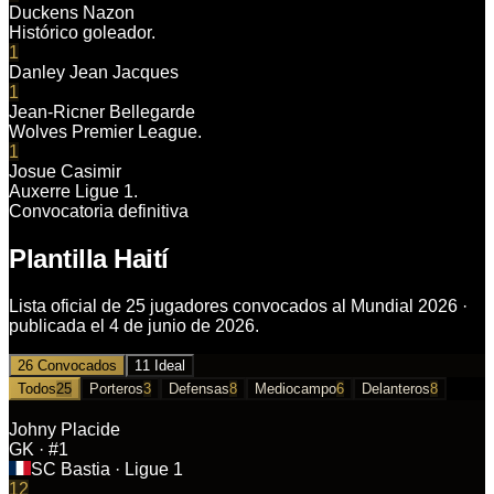
Duckens Nazon
Histórico goleador.
1
Danley Jean Jacques
1
Jean-Ricner Bellegarde
Wolves Premier League.
1
Josue Casimir
Auxerre Ligue 1.
Convocatoria definitiva
Plantilla Haití
Lista oficial de 25 jugadores convocados al Mundial 2026 ·
publicada el 4 de junio de 2026.
26 Convocados
11 Ideal
Todos
25
Porteros
3
Defensas
8
Mediocampo
6
Delanteros
8
Johny Placide
GK
· #1
SC Bastia
· Ligue 1
12