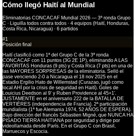
Cómo llegó Haití al Mundial
Eliminatorias CONCACAF Mundial 2026 — 3ª ronda Grupo
C · Liguilla todos contra todos · 4 equipos (Haití, Honduras,
Costa Rica, Nicaragua) · 6 partidos
#
1
Posición final
Haití clasificó como 1ª del Grupo C de la 3ª ronda
CONCACAF con 11 puntos (3G 2E 1P), eliminando A LAS
FAVORITAS Honduras (9 pts) y Costa Rica (7 pts) en una de
las MAYORES SORPRESAS de la eliminatoria. Selló el
pase venciendo 2-0 a Nicaragua el 18 nov 2025 en el
Estadio Ergilio Hato de Willemstad (Curazao, jugó como
local AHÍ por la crisis de seguridad en Haití). Goles de
Louicius Deedson al 9' y Ruben Providence al 45+1'.
JUSTAMENTE en el aniversario 222 de la BATALLA DE
VERTIÈRES (independencia de Francia). 2ª participación
mundialista (1ª fue Alemania 1974, 52 AÑOS DE ESPERA).
Bajo dirección del francés Sébastien Migné, que NUNCA HA
PISADO TIERRA HAITIANA por seguridad y dirige por
videollamada desde París. En el Grupo C con Brasil,
Marruecos y Escocia.