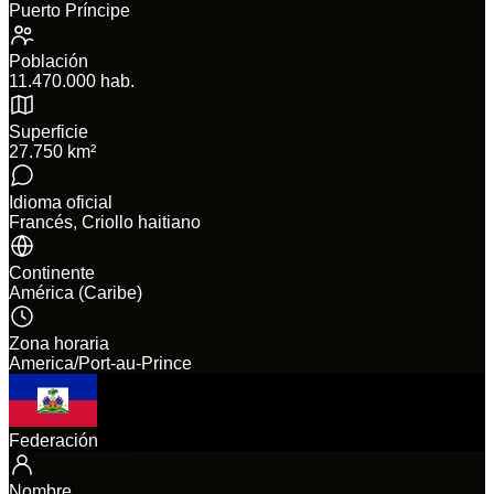
Puerto Príncipe
Población
11.470.000 hab.
Superficie
27.750 km²
Idioma oficial
Francés, Criollo haitiano
Continente
América (Caribe)
Zona horaria
America/Port-au-Prince
Federación
Nombre