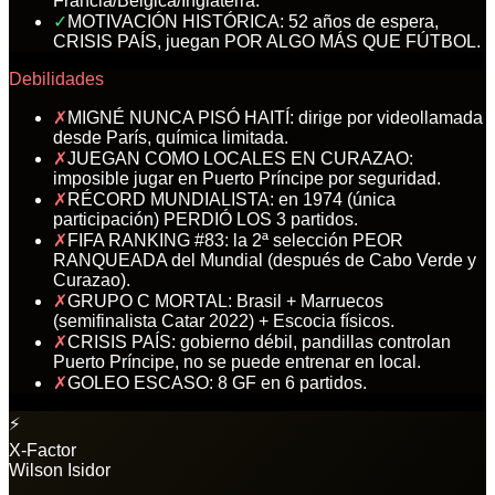
Francia/Bélgica/Inglaterra.
✓
MOTIVACIÓN HISTÓRICA: 52 años de espera,
CRISIS PAÍS, juegan POR ALGO MÁS QUE FÚTBOL.
Debilidades
✗
MIGNÉ NUNCA PISÓ HAITÍ: dirige por videollamada
desde París, química limitada.
✗
JUEGAN COMO LOCALES EN CURAZAO:
imposible jugar en Puerto Príncipe por seguridad.
✗
RÉCORD MUNDIALISTA: en 1974 (única
participación) PERDIÓ LOS 3 partidos.
✗
FIFA RANKING #83: la 2ª selección PEOR
RANQUEADA del Mundial (después de Cabo Verde y
Curazao).
✗
GRUPO C MORTAL: Brasil + Marruecos
(semifinalista Catar 2022) + Escocia físicos.
✗
CRISIS PAÍS: gobierno débil, pandillas controlan
Puerto Príncipe, no se puede entrenar en local.
✗
GOLEO ESCASO: 8 GF en 6 partidos.
⚡
X-Factor
Wilson Isidor