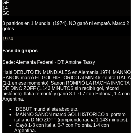
GF
14
GC
3 partidos en 1 Mundial (1974). NO ganó ni empató. Marcó 2
goles.
1974
Fase de grupos
Sede:
Alemania Federal
· DT:
Antoine Tassy
Haití DEBUTÓ EN MUNDIALES en Alemania 1974. MANNO
SANON marcó EL GOL HISTÓRICO al MIN 46' contra ITALIA
(1-1 en ese momento). Sanon ROMPIÓ LA RACHA INVICTA
DE DINO ZOFF (1.143 MINUTOS sin recibir gol, récord
histórico). Italia remontó y ganó 3-1. 0-7 con Polonia, 1-4 con
Argentina.
·
DEBUT mundialista absoluto.
·
MANNO SANON marcó GOL HISTÓRICO al portero
italiano DINO ZOFF (rompiendo racha 1.143 minutos).
·
Cayó 1-3 con Italia, 0-7 con Polonia, 1-4 con
Argentina.