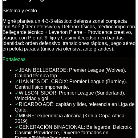
Sistema y estilo
Migné plantea un 4-3-3 elástico: defensa zonal compacta
con Adé (líder defensivo) y Delcroix físicos, mediocampo con
Bellegarde técnico + Leverton Pierre + Providence creativo,
ataque con Pierrot '9' fijo y Casimir/Deedson en bandas.
Identidad: orden defensivo, transiciones rápidas, juego aéreo
en pelota parada (única vía ofensiva ante grandes).
Fortalezas
✓
JEAN BELLEGARDE: Premier League (Wolves).
Calidad técnica top.
✓
HANNES DELCROIX: Premier League (Burnley).
Central físico imponente.
✓
WILSON ISIDOR: Premier League (Sunderland).
Velocidad y gol.
✓
RICARDO ADÉ: capitán y líder, referencia en Liga de
Quito.
✓
MIGNÉ: experiencia africana (Kenia Copa África
2019).
✓
GENERACIÓN BINACIONAL: Bellegarde, Delcroix,
Casimir, Providence, Duverne formados en