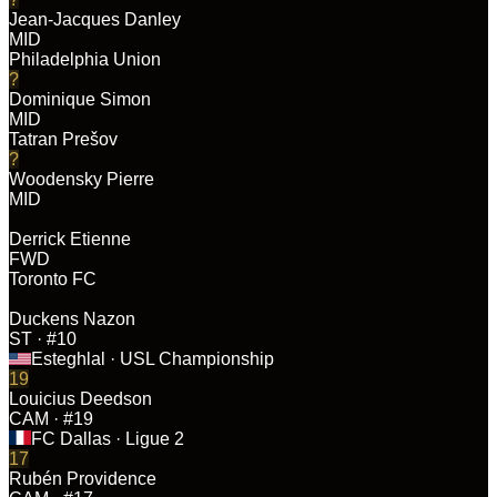
Jean-Jacques Danley
MID
Philadelphia Union
?
Dominique Simon
MID
Tatran Prešov
?
Woodensky Pierre
MID
Derrick Etienne
FWD
Toronto FC
Duckens Nazon
ST
· #10
Esteghlal
· USL Championship
19
Louicius Deedson
CAM
· #19
FC Dallas
· Ligue 2
17
Rubén Providence