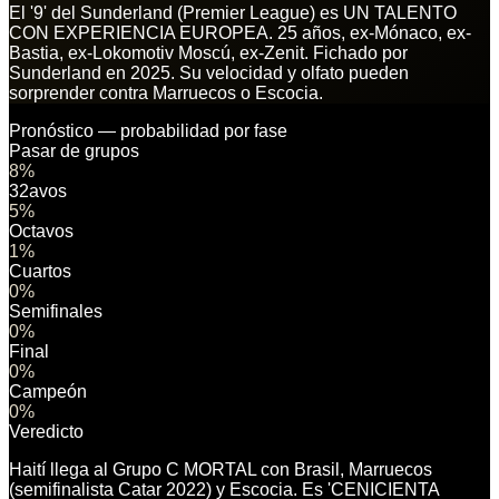
El '9' del Sunderland (Premier League) es UN TALENTO
CON EXPERIENCIA EUROPEA. 25 años, ex-Mónaco, ex-
Bastia, ex-Lokomotiv Moscú, ex-Zenit. Fichado por
Sunderland en 2025. Su velocidad y olfato pueden
sorprender contra Marruecos o Escocia.
Pronóstico — probabilidad por fase
Pasar de grupos
8
%
32avos
5
%
Octavos
1
%
Cuartos
0
%
Semifinales
0
%
Final
0
%
Campeón
0
%
Veredicto
Haití llega al Grupo C MORTAL con Brasil, Marruecos
(semifinalista Catar 2022) y Escocia. Es 'CENICIENTA