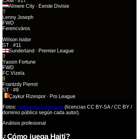
CAM
· #17
Almere City
· Eerste Divisie
?
Lenny Joseph
FWD
Ferencváros
Wilson Isidor
ST
· #11
Sunderland
· Premier League
?
Yassin Fortune
FWD
FC Vizela
9
Frantzdy Pierrot
ST
· #9
Çaykur Rizespor
· Pro League
Fotos:
Wikipedia Commons
(licencias CC BY-SA / CC BY /
dominio público según cada autor).
Análisis profesional
¿Cómo juega Haití?