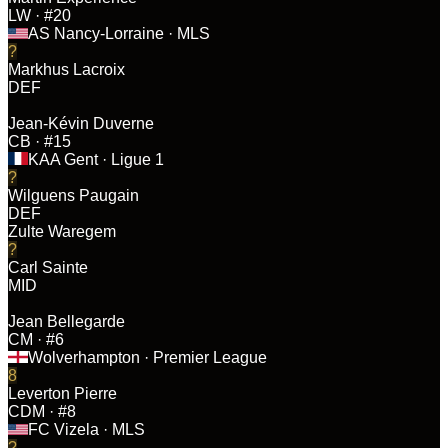
LW
· #20
AS Nancy-Lorraine
· MLS
?
Markhus Lacroix
DEF
Jean-Kévin Duverne
CB
· #15
KAA Gent
· Ligue 1
?
Wilguens Paugain
DEF
Zulte Waregem
?
Carl Sainte
MID
Jean Bellegarde
CM
· #6
Wolverhampton
· Premier League
8
Leverton Pierre
CDM
· #8
FC Vizela
· MLS
?