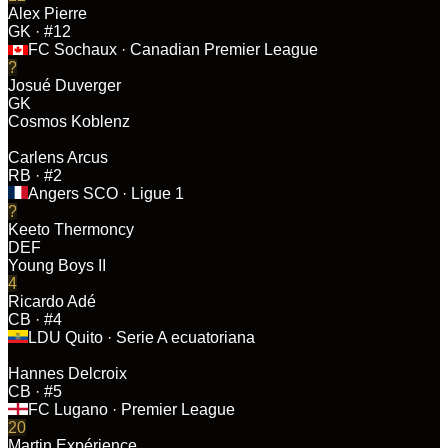
Alex Pierre
GK
· #12
FC Sochaux
· Canadian Premier League
?
Josué Duverger
GK
Cosmos Koblenz
Carlens Arcus
RB
· #2
Angers SCO
· Ligue 1
?
Keeto Thermoncy
DEF
Young Boys II
4
Ricardo Adé
CB
· #4
LDU Quito
· Serie A ecuatoriana
Hannes Delcroix
CB
· #5
FC Lugano
· Premier League
20
Martin Expérience