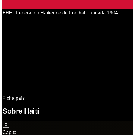
FHF
·
Fédération Haïtienne de Football
Fundada
1904
Identidad
País
Camiseta
Grupo
Partidos
Camino al Mundial
Plantilla
11 Ideal
Análisis
Historia & Datos
Sedes
Ficha país
Sobre Haití
Capital