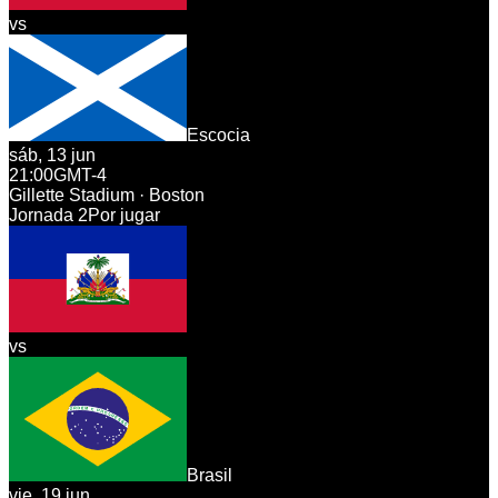
vs
Escocia
sáb, 13 jun
21:00
GMT-4
Gillette Stadium · Boston
Jornada
2
Por jugar
vs
Brasil
vie, 19 jun