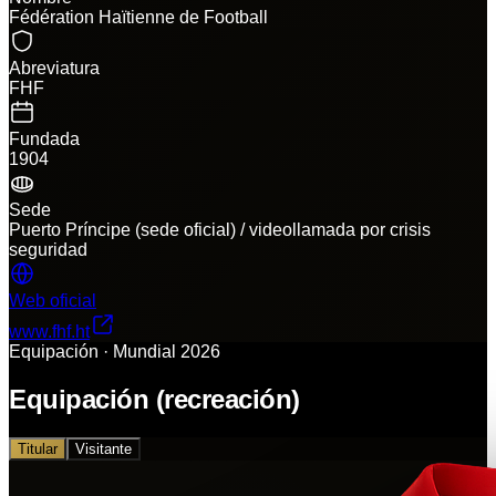
Fédération Haïtienne de Football
Abreviatura
FHF
Fundada
1904
Sede
Puerto Príncipe (sede oficial) / videollamada por crisis
seguridad
Web oficial
www.fhf.ht
Equipación · Mundial 2026
Equipación (recreación)
Titular
Visitante