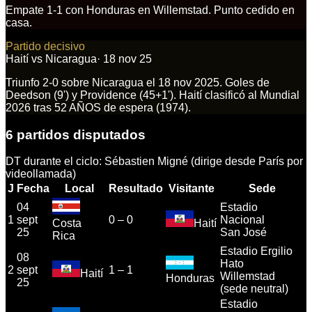
Empate 1-1 con Honduras en Willemstad. Punto cedido en
casa.
Partido decisivo
Haití
vs
Nicaragua
·
18 nov 25
Triunfo 2-0 sobre Nicaragua el 18 nov 2025. Goles de
Deedson (9') y Providence (45+1'). Haití clasificó al Mundial
2026 tras 52 AÑOS de espera (1974).
6
partidos disputados
DT durante el ciclo:
Sébastien Migné (dirige desde París por
videollamada)
J
Fecha
Local
Resultado
Visitante
Sede
04
Estadio
1
sept
0
–
0
Nacional
Costa
Haití
25
San José
Rica
Estadio Ergilio
08
Hato
2
sept
1
–
1
Haití
Willemstad
Honduras
25
(sede neutral)
Estadio