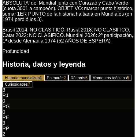
ABSOLUTA' del Mundial junto con Curazao y Cabo Verde
(cuota 3001 a campeón). OBJETIVO: marcar punto histórico,
sumar 1ER PUNTO de la historia haitiana en Mundiales (en
1974 perdió los 3).
Brasil 2014: NO CLASIFICÓ. Rusia 2018: NO CLASIFICÓ.
Catar 2022: NO CLASIFICÓ. Mundial 2026: 2ª participación,
1ª desde Alemania 1974 (52 AÑOS DE ESPERA).
Profundidad
Historia, datos y leyenda
Historia mundialista
1
Palmarés
2
Récords
5
Momentos icónicos
5
Curiosidades
7
3
PJ
0
PG
0
PE
3
PP
2