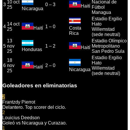
10 oct
Nacional de
3
0
–
3
Haití
25
Fútbol
Nicaragua
Managua
Estadio Ergilio
14 oct
Hato
4
1
–
0
Haití
Costa
25
Willemstad
Rica
(sede neutral)
13
Estadio Olímpico
5
nov
1
–
2
Metropolitano
Haití
Honduras
25
San Pedro Sula
Estadio Ergilio
18
Hato
6
nov
2
–
0
Haití
Willemstad
Nicaragua
25
(sede neutral)
Goleadores en eliminatorias
2
Frantzdy Pierrot
Delantero. Top scorer del ciclo.
2
Louicius Deedson
Goleó vs Nicaragua y Curazao.
1