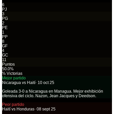
6
PJ
3
PG
2
PE
1
PP
8
GF
4
GC
11
Puntos
50.0%
% Victorias
Mejor partido
Nicaragua
vs
Haití
·
10 oct 25
Goleada 3-0 a Nicaragua en Managua. Mejor exhibición
ofensiva del ciclo. Nazon, Jean Jacques y Deedson.
Peor partido
Haití
vs
Honduras
·
08 sept 25