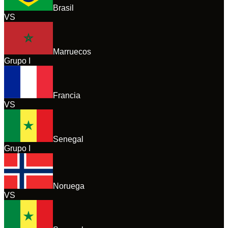
Brasil
VS
Marruecos
Grupo
I
Francia
VS
Senegal
Grupo
I
Noruega
VS