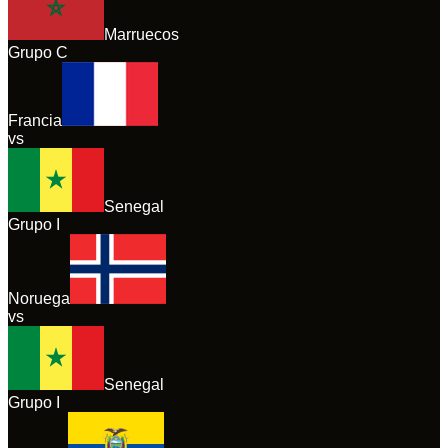
Marruecos
Grupo
C
Francia
vs
Senegal
Grupo
I
Noruega
vs
Senegal
Grupo
I