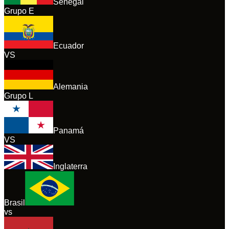
Senegal
Grupo
E
Ecuador
VS
Alemania
Grupo
L
Panamá
VS
Inglaterra
Brasil
vs