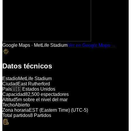
Google Maps ·
MetLife Stadium
Ver en Google Maps →
Datos técnicos
Estadio
MetLife Stadium
Ciudad
East Rutherford
País
🇺🇸 Estados Unidos
Capacidad
82,500 espectadores
Altitud
5m sobre el nivel del mar
Techo
Abierto
Zona horaria
EST (Eastern Time) (UTC-5)
Total partidos
8 Partidos