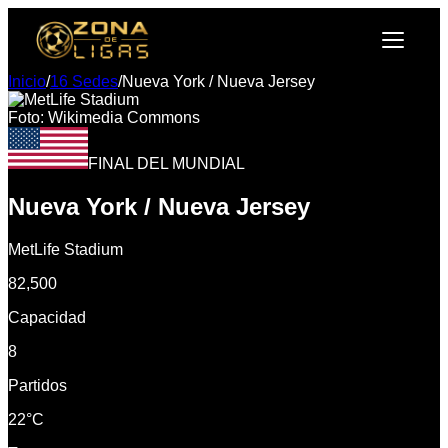
Inicio
/
16 Sedes
/
Nueva York / Nueva Jersey
Foto: Wikimedia Commons
FINAL DEL MUNDIAL
Nueva York / Nueva Jersey
MetLife Stadium
82,500
Capacidad
8
Partidos
22°C