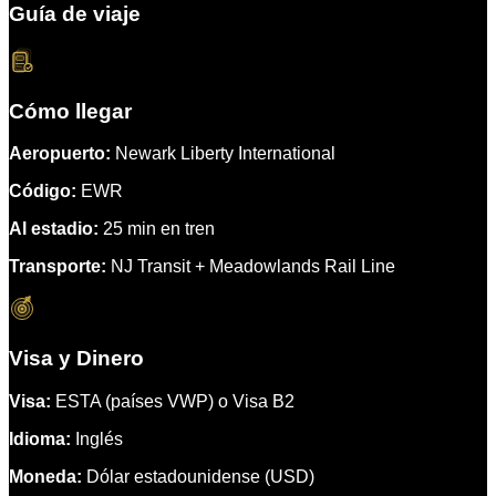
Guía de viaje
Cómo llegar
Aeropuerto:
Newark Liberty International
Código:
EWR
Al estadio:
25 min en tren
Transporte:
NJ Transit + Meadowlands Rail Line
Visa y Dinero
Visa:
ESTA (países VWP) o Visa B2
Idioma:
Inglés
Moneda:
Dólar estadounidense (USD)