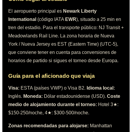
El aeropuerto principal es
Newark Liberty
International
(código IATA
EWR
)
, situado a
25 min en
tren
del estadio.
Para el transporte público:
NJ Transit +
Meadowlands Rail Line
.
La zona horaria de
Nueva
York / Nueva Jersey
es
EST (Eastern Time)
(
UTC-5
),
que conviene tener en cuenta para conversiones de
horarios de partido si sigues el torneo desde Europa.
Guía para el aficionado que viaja
Visa:
ESTA (países VWP) o Visa B2
.
Idioma local:
Inglés
.
Moneda:
Dólar estadounidense (USD)
.
Coste
medio de alojamiento durante el torneo:
Hotel 3★:
$150-250/noche, 4★: $300-500/noche
.
Zonas recomendadas para alojarse:
Manhattan