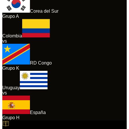
Corea del Sur
Grupo
A
Colombia
vs
RD Congo
Grupo
K
Uruguay
vs
España
Grupo
H