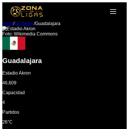
Inicio
/
16 Sedes
/
Guadalajara
Foto: Wikimedia Commons
Guadalajara
Estadio Akron
46,609
Capacidad
4
Partidos
26°C