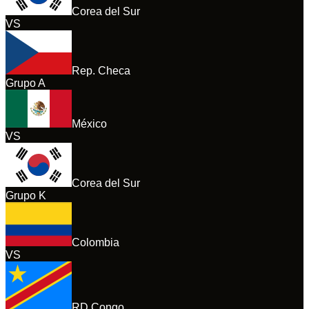
Corea del Sur
VS
Rep. Checa
Grupo
A
México
VS
Corea del Sur
Grupo
K
Colombia
VS
RD Congo