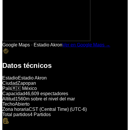
Google Maps ·
Estadio Akron
Ver en Google Maps →
Datos técnicos
Estadio
Estadio Akron
Ciudad
Zapopan
País
🇲🇽 México
Capacidad
46,609 espectadores
Altitud
1560m sobre el nivel del mar
Techo
Abierto
Zona horaria
CST (Central Time) (UTC-6)
Total partidos
4 Partidos