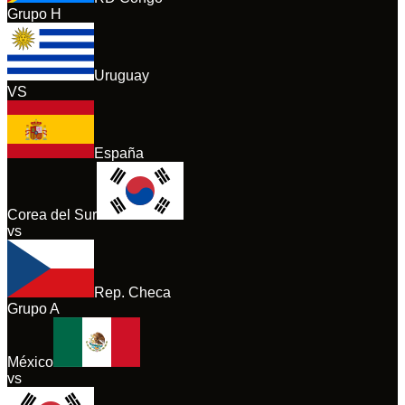
Grupo
H
Uruguay
VS
España
Corea del Sur
vs
Rep. Checa
Grupo
A
México
vs