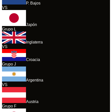
P. Bajos
VS
Japón
Grupo
L
Inglaterra
VS
Croacia
Grupo
J
Argentina
VS
Austria
Grupo
F