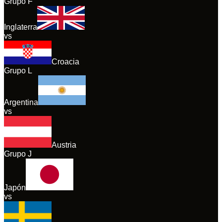
Grupo
F
Inglaterra
vs
Croacia
Grupo
L
Argentina
vs
Austria
Grupo
J
Japón
vs