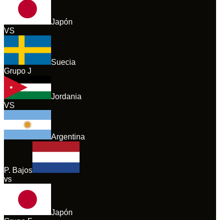
Japón
VS
Suecia
Grupo
J
Jordania
VS
Argentina
P. Bajos
vs
Japón