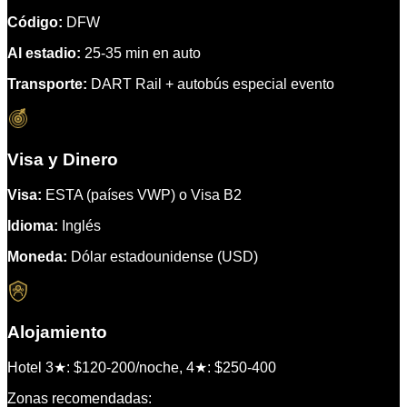
Código:
DFW
Al estadio:
25-35 min en auto
Transporte:
DART Rail + autobús especial evento
Visa y Dinero
Visa:
ESTA (países VWP) o Visa B2
Idioma:
Inglés
Moneda:
Dólar estadounidense (USD)
Alojamiento
Hotel 3★: $120-200/noche, 4★: $250-400
Zonas recomendadas: