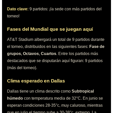
Dato clave:
9 partidos: ¡la sede con más partidos del
torneo!
Fases del Mundial que se juegan aquí
AT&T Stadium
albergará un total de
9
partidos durante
el torneo, distribuidos en las siguientes fases:
Fase de
grupos, Octavos, Cuartos
.
Entre los partidos más
destacados que se disputarán aquí figuran:
9 partidos
(más del torneo)
.
Clima esperado en
Dallas
Dallas
tiene un clima descrito como
Subtropical
húmedo
con temperatura media de
32°C
. En junio se
esperan condiciones
28-35°c, muy caluroso
, mientras
que en julio el tiempo sube a
30-38°c, extremo
. La