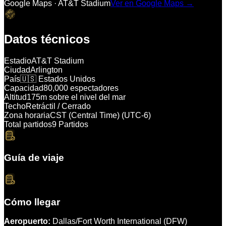
Google Maps ·
AT&T Stadium
Ver en Google Maps →
Datos técnicos
Estadio
AT&T Stadium
Ciudad
Arlington
País
🇺🇸 Estados Unidos
Capacidad
80,000 espectadores
Altitud
175m sobre el nivel del mar
Techo
Retráctil / Cerrado
Zona horaria
CST (Central Time) (UTC-6)
Total partidos
9 Partidos
Guía de viaje
Cómo llegar
Aeropuerto:
Dallas/Fort Worth International (DFW)