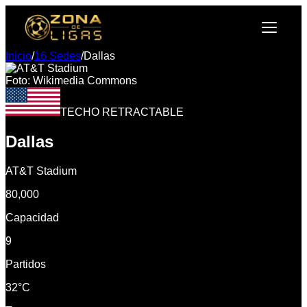
Inicio
/
16 Sedes
/
Dallas
Foto: Wikimedia Commons
TECHO RETRACTABLE
Dallas
AT&T Stadium
80,000
Capacidad
9
Partidos
32°C