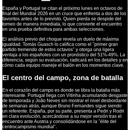
España y Portugal se citan el próximo lunes en octavos de
final del Mundial 2026 en un cruce que enfrenta a dos de los
favoritos antes de lo previsto. Quien pierda se despide del
torneo de manera inmediata, lo que convierte el encuentro
en una prueba definitiva para ambas selecciones.
El análisis previo del choque revela un duelo de máxima
igualdad. Tomás Guasch lo califica como el "primer gran
partido tremendo de estos octavos" y otorga una ligera
ventaja a los españoles con un pronóstico del 51%-49%. La
diferencia, según su evaluación, radicará en los detalles y en
cómo cada equipo maneje el balón en los momentos clave.
El centro del campo, zona de batalla
En el corazón del campo es donde se libra la batalla más
interesante. Portugal llega con Vitinha acumulando desgaste
de temporada y João Neves sin mostrar el nivel desbordante
de semanas atrás, aunque Bruno Fernandes sigue siendo
un referente. España, por su parte, presenta a Pedri y Rodri
en clara evolución, acercándose a su mejor versión tras el
encuentro ante Austria y consolidándose en la "élite del
centrocampismo mundial".