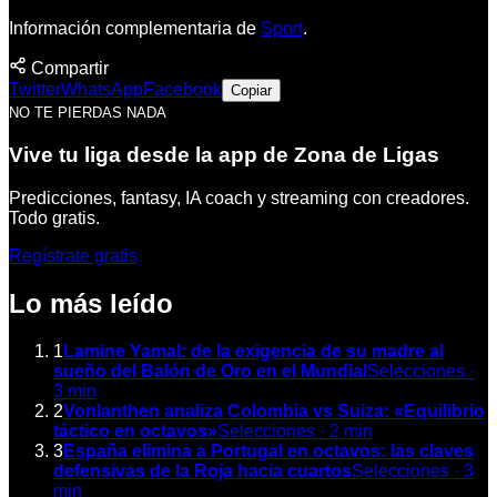
Información complementaria de
Sport
.
Compartir
Twitter
WhatsApp
Facebook
Copiar
NO TE PIERDAS NADA
Vive tu liga desde la app de Zona de Ligas
Predicciones, fantasy, IA coach y streaming con creadores.
Todo gratis.
Regístrate gratis
Lo más leído
1
Lamine Yamal: de la exigencia de su madre al
sueño del Balón de Oro en el Mundial
Selecciones
·
3
min
2
Vonlanthen analiza Colombia vs Suiza: «Equilibrio
táctico en octavos»
Selecciones
·
2
min
3
España elimina a Portugal en octavos: las claves
defensivas de la Roja hacia cuartos
Selecciones
·
3
min