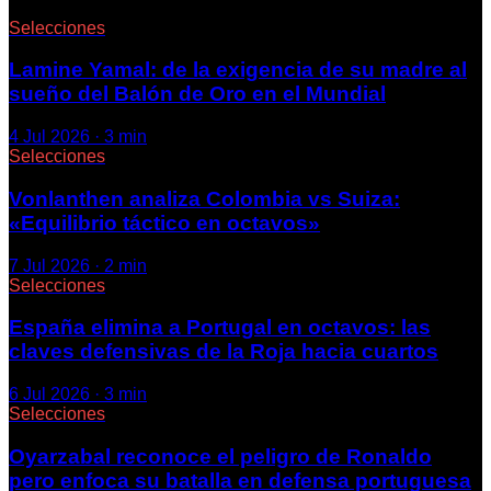
Selecciones
Lamine Yamal: de la exigencia de su madre al
sueño del Balón de Oro en el Mundial
4 Jul 2026
·
3
min
Selecciones
Vonlanthen analiza Colombia vs Suiza:
«Equilibrio táctico en octavos»
7 Jul 2026
·
2
min
Selecciones
España elimina a Portugal en octavos: las
claves defensivas de la Roja hacia cuartos
6 Jul 2026
·
3
min
Selecciones
Oyarzabal reconoce el peligro de Ronaldo
pero enfoca su batalla en defensa portuguesa