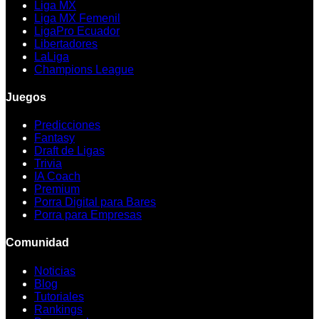
Liga MX
Liga MX Femenil
LigaPro Ecuador
Libertadores
LaLiga
Champions League
Juegos
Predicciones
Fantasy
Draft de Ligas
Trivia
IA Coach
Premium
Porra Digital para Bares
Porra para Empresas
Comunidad
Noticias
Blog
Tutoriales
Rankings