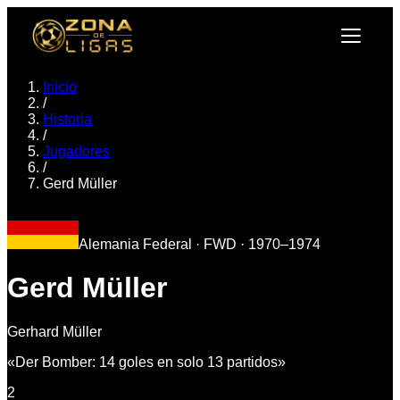
Inicio
/
Historia
/
Jugadores
/
Gerd Müller
Alemania Federal
·
FWD
·
1970–1974
Gerd Müller
Gerhard Müller
«
Der Bomber: 14 goles en solo 13 partidos
»
2