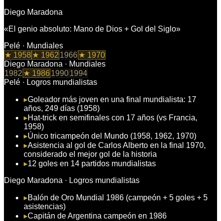
Diego Maradona
«
El genio absoluto: Mano de Dios + Gol del Siglo
»
Pelé
· Mundiales
★
1958
★
1962
1966
★
1970
Diego Maradona
· Mundiales
1982
★
1986
1990
1994
Pelé
· Logros mundialistas
▸
Goleador más joven en una final mundialista: 17
años, 249 días (1958)
▸
Hat-trick en semifinales con 17 años (vs Francia,
1958)
▸
Único tricampeón del Mundo (1958, 1962, 1970)
▸
Asistencia al gol de Carlos Alberto en la final 1970,
considerado el mejor gol de la historia
▸
12 goles en 14 partidos mundialistas
Diego Maradona
· Logros mundialistas
▸
Balón de Oro Mundial 1986 (campeón + 5 goles + 5
asistencias)
▸
Capitán de Argentina campeón en 1986