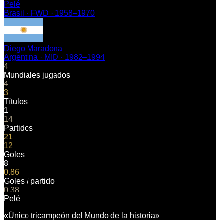
Pelé
Brasil
·
FWD
·
1958–1970
Diego Maradona
Argentina
·
MID
·
1982–1994
4
Mundiales jugados
4
3
Títulos
1
14
Partidos
21
12
Goles
8
0.86
Goles / partido
0.38
Pelé
«
Único tricampeón del Mundo de la historia
»