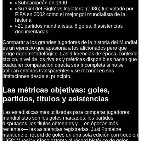
▸
Subcampeón en 1990
▸
Su 'Gol del Siglo' vs Inglaterra (1986) fue votado por
FIFA en 2002 como el mejor gol mundialista de la
historia
▸
21 partidos mundialistas, 8 goles, 8 asistencias
documentadas
Comparar a los grandes jugadores de la historia del Mundial
es un ejercicio que apasiona a los aficionados pero que
exige rigor metodológico. Las diferencias de época, contexto
táctico, nivel de los rivales y métricas disponibles hacen que
cualquier comparación directa sea incompleta si no se
aplican criterios transparentes y se reconocen sus
limitaciones desde el principio.
Las métricas objetivas: goles,
partidos, títulos y asistencias
Las estadísticas más utilizadas para comparar jugadores
mundialistas son los goles marcados, los partidos
disputados, los títulos obtenidos y —en épocas más
recientes— las asistencias registradas. Just Fontaine
mantiene el récord de goles en una sola edición con trece en
1958; Miroslav Klose ostenta el récord histórico de goles