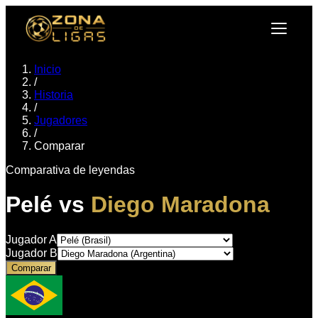
Inicio
/
Historia
/
Jugadores
/
Comparar
Comparativa de leyendas
Pelé
vs
Diego Maradona
Jugador A
Jugador B
Comparar