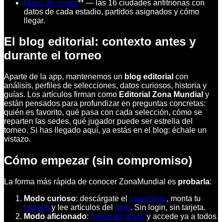
Mapa de sedes
** — las 16 ciudades anfitrionas con
datos de cada estadio, partidos asignados y cómo
llegar.
El blog editorial: contexto antes y
durante el torneo
Aparte de la app, mantenemos un
blog editorial
con
análisis, perfiles de selecciones, datos curiosos, historia y
guías. Los artículos firman como
Editorial Zona Mundial
y
están pensados para profundizar en preguntas concretas:
quién es favorito, qué pasa con cada selección, cómo se
reparten las sedes, qué jugador puede ser estrella del
torneo. Si has llegado aquí, ya estás en el blog: échale un
vistazo.
Cómo empezar (sin compromiso)
La forma más rápida de conocer ZonaMundial es
probarla
:
Modo curioso
: descárgate el
calendario
, monta tu
bracket
y lee artículos del
blog
. Sin login, sin tarjeta.
Modo aficionado
:
regístrate gratis
y accede ya a todos