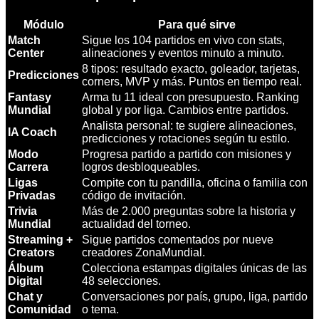
Módulo
Para qué sirve
Match
Sigue los 104 partidos en vivo con stats,
Center
alineaciones y eventos minuto a minuto.
8 tipos: resultado exacto, goleador, tarjetas,
Predicciones
corners, MVP y más. Puntos en tiempo real.
Fantasy
Arma tu 11 ideal con presupuesto. Ranking
Mundial
global y por liga. Cambios entre partidos.
Analista personal: te sugiere alineaciones,
IA Coach
predicciones y rotaciones según tu estilo.
Modo
Progresa partido a partido con misiones y
Carrera
logros desbloqueables.
Ligas
Compite con tu pandilla, oficina o familia con
Privadas
código de invitación.
Trivia
Más de 2.000 preguntas sobre la historia y
Mundial
actualidad del torneo.
Streaming +
Sigue partidos comentados por nueve
Creators
creadores ZonaMundial.
Álbum
Colecciona estampas digitales únicas de las
Digital
48 selecciones.
Chat y
Conversaciones por país, grupo, liga, partido
Comunidad
o tema.