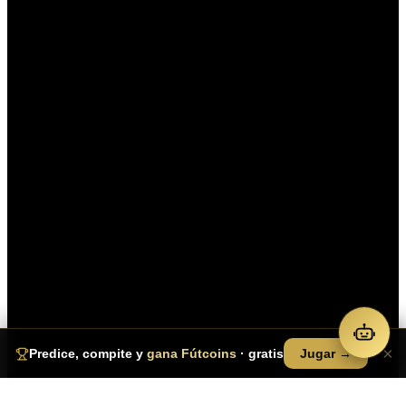
×
Jugar →
Predice, compite y
gana Fútcoins
· gratis