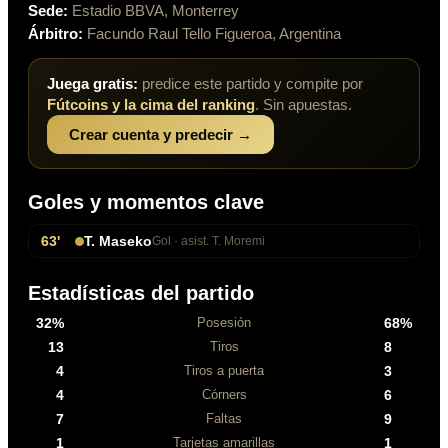
Sede:
Estadio BBVA
,
Monterrey
Árbitro:
Facundo Raul Tello Figueroa, Argentina
Juega gratis:
predice este partido y compite por
Fútcoins y la cima del ranking
. Sin apuestas.
Crear cuenta y predecir →
Goles y momentos clave
63
'
T. Maseko
Gol
· asist. T. Moremi
Estadísticas del partido
32
%
68
%
Posesión
13
8
Tiros
4
3
Tiros a puerta
4
6
Córners
7
9
Faltas
1
1
Tarjetas amarillas