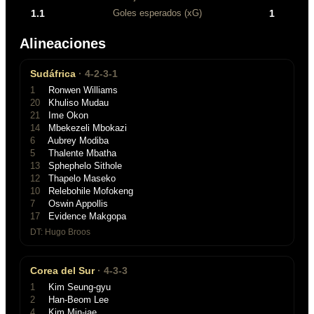
1.1
1
Goles esperados (xG)
Alineaciones
Sudáfrica
·
4-2-3-1
1
Ronwen Williams
20
Khuliso Mudau
21
Ime Okon
14
Mbekezeli Mbokazi
6
Aubrey Modiba
5
Thalente Mbatha
13
Sphephelo Sithole
12
Thapelo Maseko
10
Relebohile Mofokeng
7
Oswin Appollis
17
Evidence Makgopa
DT:
Hugo Broos
Corea del Sur
·
4-3-3
1
Kim Seung-gyu
2
Han-Beom Lee
4
Kim Min-jae