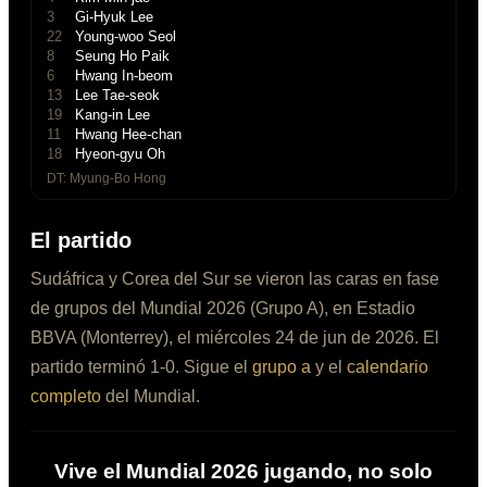
3
Gi-Hyuk Lee
22
Young-woo Seol
8
Seung Ho Paik
6
Hwang In-beom
13
Lee Tae-seok
19
Kang-in Lee
11
Hwang Hee-chan
18
Hyeon-gyu Oh
DT:
Myung-Bo Hong
El partido
Sudáfrica
y
Corea del Sur
se
vieron las caras
en
fase
de grupos
del Mundial 2026
(Grupo A)
, en
Estadio
BBVA
(
Monterrey
), el
miércoles 24 de jun de 2026
.
El
partido terminó 1-0.
Sigue el
grupo a
y el
calendario
completo
del Mundial.
Vive el Mundial 2026 jugando, no solo