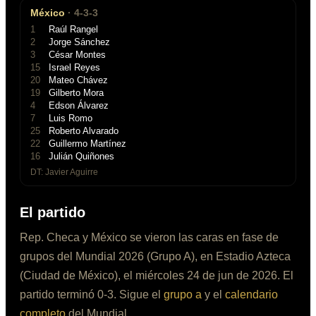
México
·
4-3-3
1
Raúl Rangel
2
Jorge Sánchez
3
César Montes
15
Israel Reyes
20
Mateo Chávez
19
Gilberto Mora
4
Edson Álvarez
7
Luis Romo
25
Roberto Alvarado
22
Guillermo Martínez
16
Julián Quiñones
DT:
Javier Aguirre
El partido
Rep. Checa
y
México
se
vieron las caras
en
fase de
grupos
del Mundial 2026
(Grupo A)
, en
Estadio Azteca
(
Ciudad de México
), el
miércoles 24 de jun de 2026
.
El
partido terminó 0-3.
Sigue el
grupo a
y el
calendario
completo
del Mundial.