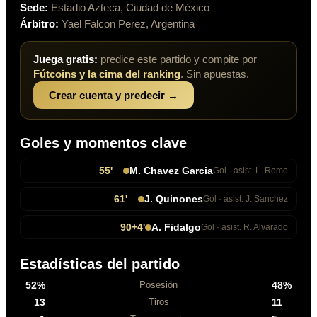
Sede:
Estadio Azteca
,
Ciudad de México
Árbitro:
Yael Falcon Perez, Argentina
Juega gratis:
predice este partido y compite por
Fútcoins y la cima del ranking
. Sin apuestas.
Crear cuenta y predecir →
Goles y momentos clave
55
'
M. Chavez Garcia
Gol
· asist. L. Romo
61
'
J. Quinones
Gol
· asist. J. Sanchez
90
+4
'
A. Fidalgo
Gol
· asist. R. Alvarado
Estadísticas del partido
52
%
48
%
Posesión
13
11
Tiros