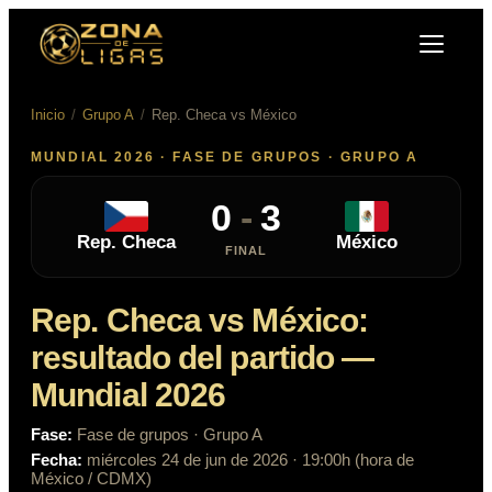
Inicio
/
Grupo A
/
Rep. Checa
vs
México
MUNDIAL 2026 ·
FASE DE GRUPOS
· GRUPO A
0
-
3
Rep. Checa
México
FINAL
Rep. Checa
vs
México
:
resultado del partido
—
Mundial 2026
Fase:
Fase de grupos
· Grupo A
Fecha:
miércoles 24 de jun de 2026
· 19:00h (hora de
México / CDMX)