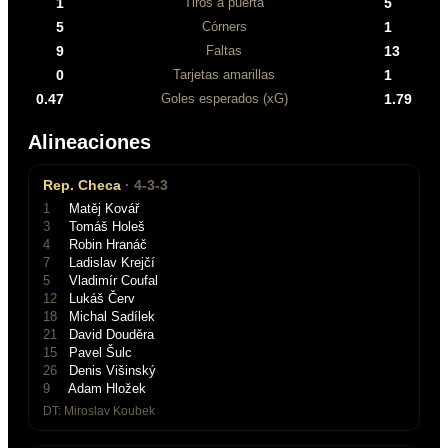
1
5
Tiros a puerta
5
1
Córners
9
13
Faltas
0
1
Tarjetas amarillas
0.47
1.79
Goles esperados (xG)
Alineaciones
Rep. Checa
·
4-3-3
1
Matěj Kovář
3
Tomáš Holeš
4
Robin Hranáč
7
Ladislav Krejčí
5
Vladimír Coufal
12
Lukáš Červ
18
Michal Sadílek
21
David Douděra
15
Pavel Šulc
26
Denis Višinský
9
Adam Hložek
DT:
Miroslav Koubek