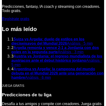
Predicciones, fantasy, IA coach y streaming con creadores.
Todo gratis.
Regístrate gratis
Lo más leído
1
Suiza vs Argelia: duelo de estilos en los
dieciseisavos del Mundial 2026
Análisis
·
5
min
2
Argelia remonta y vence 2-1 a Jordania con dos
goles en la segunda parte
Análisis
·
3
min
3
Austria vs Jordania: el regreso mundialista de los
austriacos ante el debut histórico jordano
Análisis
·
5
min
4
Argentina vs Argelia: la campeona del mundo
debuta en el Mundial 2026 ante una generación con
hambre
Análisis
·
6
min
JUEGA GRATIS
Predicciones de tu liga
Desafía a tus amigos y compite con creadores. Juega gratis