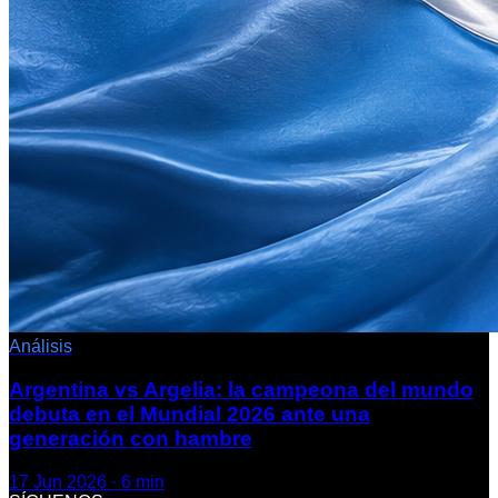
Análisis
Argentina vs Argelia: la campeona del mundo
debuta en el Mundial 2026 ante una
generación con hambre
17 Jun 2026
·
6
min