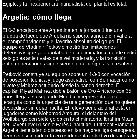
Egipto, y la inexperiencia mundialista del plantel es total.
Argelia: cómo llega
El 0-3 encajado ante Argentina en la jornada 1 fue una
prueba de fuego que Argelia no superó, aunque el rival era
el campeón vigente y el favorito absoluto del grupo. El
equipo de Vladimir Petković mostró las limitaciones
defensivas que ya apuntaban en la eliminatoria, donde cedió
seis goles ante rivales de nivel moderado, y la transición
entre generaciones sigue siendo una incógnita sin resolver.
Petković construye su equipo sobre un 4-3-3 con vocación
de posesión técnica y juego asociativo, con Bennacer como
pivote y Mahrez actuando desde la banda derecha. El
capitán Riyad Mahrez, doble Balón de Oro Africano con 35
años, llega a su segundo Mundial y representa tanto la
jerarquía como la urgencia de una generación que no quiere
despedirse sin dejar huella. El relevo generacional está en
jugadores como Mohamed Amoura, el delantero del
Wolfsburgo con siete goles en la eliminatoria, Ibrahim Maza
del Bayer Leverkusen o Farès Chaïbi del Eintracht Frankfurt.
Argelia tiene talento disperso en las mejores ligas europeas,
pero necesita traducirlo en rendimiento colectivo después de