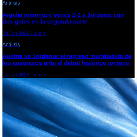
Análisis
Argelia remonta y vence 2-1 a Jordania con
dos goles en la segunda parte
23 Jun 2026
·
3
min
Análisis
Austria vs Jordania: el regreso mundialista de
los austriacos ante el debut histórico jordano
17 Jun 2026
·
5
min