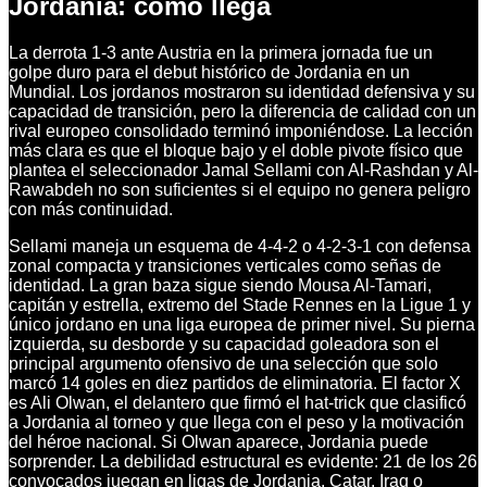
Jordania: cómo llega
La derrota 1-3 ante Austria en la primera jornada fue un
golpe duro para el debut histórico de Jordania en un
Mundial. Los jordanos mostraron su identidad defensiva y su
capacidad de transición, pero la diferencia de calidad con un
rival europeo consolidado terminó imponiéndose. La lección
más clara es que el bloque bajo y el doble pivote físico que
plantea el seleccionador Jamal Sellami con Al-Rashdan y Al-
Rawabdeh no son suficientes si el equipo no genera peligro
con más continuidad.
Sellami maneja un esquema de 4-4-2 o 4-2-3-1 con defensa
zonal compacta y transiciones verticales como señas de
identidad. La gran baza sigue siendo Mousa Al-Tamari,
capitán y estrella, extremo del Stade Rennes en la Ligue 1 y
único jordano en una liga europea de primer nivel. Su pierna
izquierda, su desborde y su capacidad goleadora son el
principal argumento ofensivo de una selección que solo
marcó 14 goles en diez partidos de eliminatoria. El factor X
es Ali Olwan, el delantero que firmó el hat-trick que clasificó
a Jordania al torneo y que llega con el peso y la motivación
del héroe nacional. Si Olwan aparece, Jordania puede
sorprender. La debilidad estructural es evidente: 21 de los 26
convocados juegan en ligas de Jordania, Catar, Iraq o