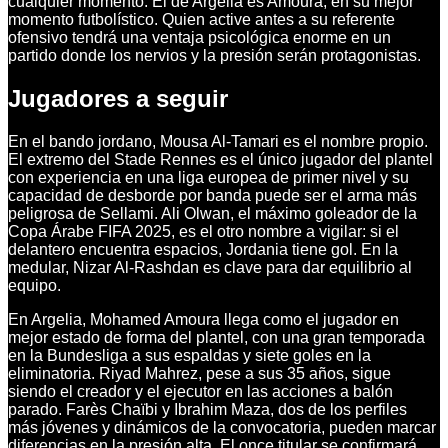
cualquier momento. El de Argelia es Amoura, en su mejor
momento futbolístico. Quien active antes a su referente
ofensivo tendrá una ventaja psicológica enorme en un
partido donde los nervios y la presión serán protagonistas.
Jugadores a seguir
En el bando jordano, Mousa Al-Tamari es el nombre propio.
El extremo del Stade Rennes es el único jugador del plantel
con experiencia en una liga europea de primer nivel y su
capacidad de desborde por banda puede ser el arma más
peligrosa de Sellami. Ali Olwan, el máximo goleador de la
Copa Árabe FIFA 2025, es el otro nombre a vigilar: si el
delantero encuentra espacios, Jordania tiene gol. En la
medular, Nizar Al-Rashdan es clave para dar equilibrio al
equipo.
En Argelia, Mohamed Amoura llega como el jugador en
mejor estado de forma del plantel, con una gran temporada
en la Bundesliga a sus espaldas y siete goles en la
eliminatoria. Riyad Mahrez, pese a sus 35 años, sigue
siendo el creador y el ejecutor en las acciones a balón
parado. Farès Chaïbi y Ibrahim Maza, dos de los perfiles
más jóvenes y dinámicos de la convocatoria, pueden marcar
diferencias en la presión alta. El once titular se confirmará