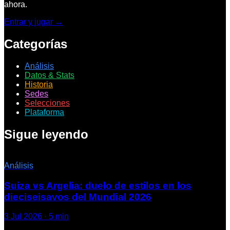
ahora.
Entrar y jugar →
Categorías
Análisis
Datos & Stats
Historia
Sedes
Selecciones
Plataforma
Sigue leyendo
Análisis
Suiza vs Argelia: duelo de estilos en los
dieciseisavos del Mundial 2026
3 Jul 2026
·
5
min