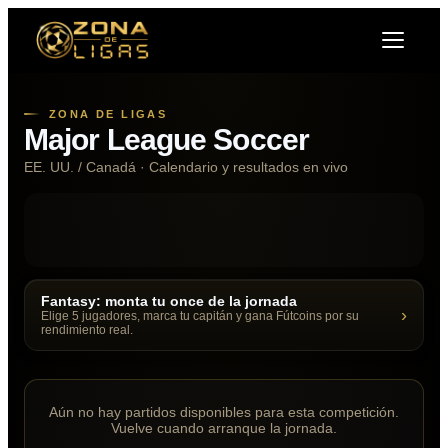
ZONA DE LIGAS
Major League Soccer
EE. UU. / Canadá
· Calendario y resultados en vivo
Fantasy: monta tu once de la jornada
›
Elige 5 jugadores, marca tu capitán y gana Fútcoins por su
rendimiento real.
Aún no hay partidos disponibles para esta competición.
Vuelve cuando arranque la jornada.