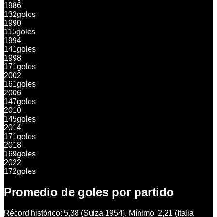
1986
132
goles
1990
115
goles
1994
141
goles
1998
171
goles
2002
161
goles
2006
147
goles
2010
145
goles
2014
171
goles
2018
169
goles
2022
172
goles
Promedio de goles por partido
Récord histórico: 5,38 (Suiza 1954). Mínimo: 2,21 (Italia