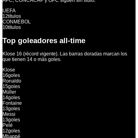
AFC, CONCACAF y OFC siguen sin título.
UEFA
12
títulos
CONMEBOL
10
títulos
Top goleadores all-time
Klose 16 (récord vigente). Las barras doradas marcan los
que tienen 14 o más goles.
Klose
16
goles
Ronaldo
15
goles
Müller
14
goles
Fontaine
13
goles
Messi
13
goles
Pelé
12
goles
Mbappé