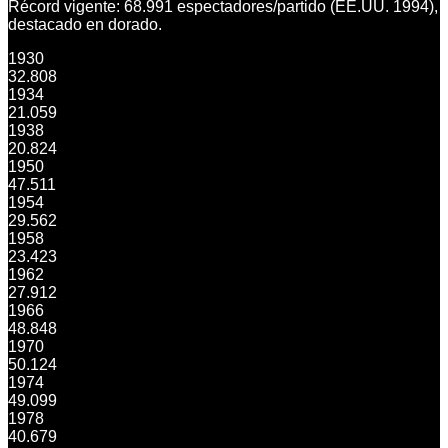
Récord vigente: 68.991 espectadores/partido (EE.UU. 1994),
destacado en dorado.
1930
32.808
1934
21.059
1938
20.824
1950
47.511
1954
29.562
1958
23.423
1962
27.912
1966
48.848
1970
50.124
1974
49.099
1978
40.679