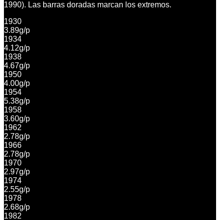
1990). Las barras doradas marcan los extremos.
1930
3.89
g/p
1934
4.12
g/p
1938
4.67
g/p
1950
4.00
g/p
1954
5.38
g/p
1958
3.60
g/p
1962
2.78
g/p
1966
2.78
g/p
1970
2.97
g/p
1974
2.55
g/p
1978
2.68
g/p
1982