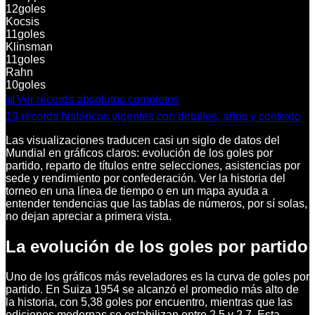
12
goles
Kocsis
11
goles
Klinsman
11
goles
Rahn
10
goles
📊
Ver récords absolutos completos
19 récords históricos vigentes con detalles, años y contexto
Las visualizaciones traducen casi un siglo de datos del
Mundial en gráficos claros: evolución de los goles por
partido, reparto de títulos entre selecciones, asistencias por
sede y rendimiento por confederación. Ver la historia del
torneo en una línea de tiempo o en un mapa ayuda a
entender tendencias que las tablas de números, por sí solas,
no dejan apreciar a primera vista.
La evolución de los goles por partido
Uno de los gráficos más reveladores es la curva de goles por
partido. En Suiza 1954 se alcanzó el promedio más alto de
la historia, con 5,38 goles por encuentro, mientras que las
ediciones modernas se estabilizan entre 2,5 y 2,7. Esta