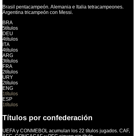
Brasil pentacampeón. Alemania e Italia tetracampeones.
Argentina tricampeón con Messi.
BRA
5
títulos
DEU
4
títulos
ITA
4
títulos
ARG
3
títulos
FRA
2
títulos
URY
2
títulos
ENG
1
títulos
ESP
1
títulos
Títulos por confederación
UEFA y CONMEBOL acumulan los 22 títulos jugados. CAF,