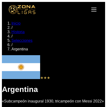
Inicio
/
Historia
/
Selecciones
/
Argentina
★★★
Argentina
«
Subcampeón inaugural 1930, tricampeón con Messi 2022
»