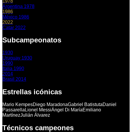
1978
Argentina 1978
1986
México 1986
2022
Catar 2022
Subcampeonatos
1930
Uruguay 1930
1990
Italia 1990
2014
Brasil 2014
Estrellas icónicas
Mario Kempes
Diego Maradona
Gabriel Batistuta
Daniel
Passarella
Lionel Messi
Ángel Di María
Emiliano
Martínez
Julián Álvarez
Técnicos campeones