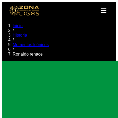
Inicio
/
Historia
/
Momentos Icónicos
/
Ronaldo renace