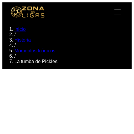
Inicio
/
Historia
/
Momentos Icónicos
/
La tumba de Pickles