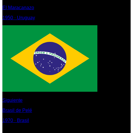
El Maracanazo
1950
·
Uruguay
Siguiente
Brasil de Pelé
1970
·
Brasil