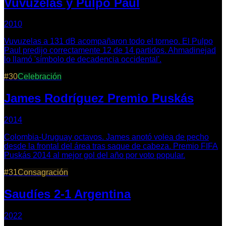
Vuvuzelas y Pulpo Paul
2010
Vuvuzelas a 131 dB acompañaron todo el torneo. El Pulpo
Paul predijo correctamente 12 de 14 partidos. Ahmadinejad
lo llamó 'símbolo de decadencia occidental'.
#
30
Celebración
James Rodríguez Premio Puskás
2014
Colombia-Uruguay octavos. James anotó volea de pecho
desde la frontal del área tras saque de cabeza. Premio FIFA
Puskás 2014 al mejor gol del año por voto popular.
#
31
Consagración
Saudíes 2-1 Argentina
2022