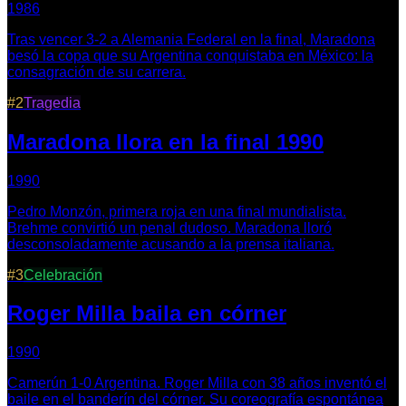
1986
Tras vencer 3-2 a Alemania Federal en la final, Maradona
besó la copa que su Argentina conquistaba en México: la
consagración de su carrera.
#
2
Tragedia
Maradona llora en la final 1990
1990
Pedro Monzón, primera roja en una final mundialista.
Brehme convirtió un penal dudoso. Maradona lloró
desconsoladamente acusando a la prensa italiana.
#
3
Celebración
Roger Milla baila en córner
1990
Camerún 1-0 Argentina. Roger Milla con 38 años inventó el
baile en el banderín del córner. Su coreografía espontánea