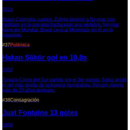
2014
Brasil-Colombia cuartos. Zúñiga lesionó a Neymar con
rodillazo en la espalda fracturando una vértebra. Neymar
fuera del Mundial. Brasil cayó al Mineirazo sin él en la
siguiente.
#
37
Polémica
Hakan Şükür gol en 10,8s
2002
Turquía-Corea del Sur partido por el 3er puesto. Şükür anotó
el gol más rápido de la historia mundialista. Récord vigente
más de 23 años después.
#
38
Consagración
Just Fontaine 13 goles
1958