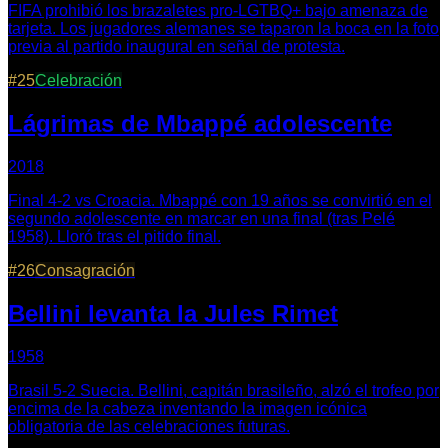
FIFA prohibió los brazaletes pro-LGTBQ+ bajo amenaza de
tarjeta. Los jugadores alemanes se taparon la boca en la foto
previa al partido inaugural en señal de protesta.
#
25
Celebración
Lágrimas de Mbappé adolescente
2018
Final 4-2 vs Croacia. Mbappé con 19 años se convirtió en el
segundo adolescente en marcar en una final (tras Pelé
1958). Lloró tras el pitido final.
#
26
Consagración
Bellini levanta la Jules Rimet
1958
Brasil 5-2 Suecia. Bellini, capitán brasileño, alzó el trofeo por
encima de la cabeza inventando la imagen icónica
obligatoria de las celebraciones futuras.