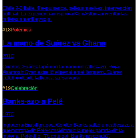
Chile 2-0 Italia. 4 expulsados, peleas masivas, intervención
policial. La experiencia inspiró a Ken Aston a inventar las
tarjetas amarilla y roja.
#
18
Polémica
La mano de Suárez vs Ghana
2010
Cuartos. Suárez tapó con la mano un cabezazo. Roja.
Asamoah Gyan estrelló el penal en el larguero. Suárez
celebró desde la banca su 'salvada'.
#
19
Celebración
Banks-azo a Pelé
1970
Inglaterra-Brasil grupos. Gordon Banks salvó un cabezazo a
quemarropa de Pelé considerado la mejor parada de la
historia. Pelé dijo: 'Yo grité gol, Banks respondió'.