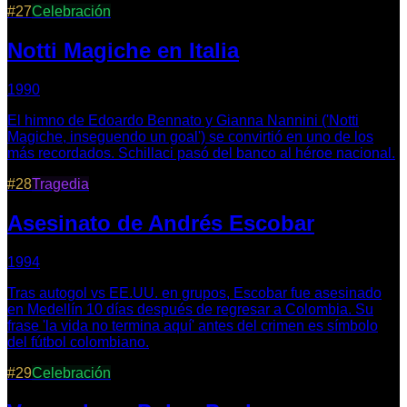
#
27
Celebración
Notti Magiche en Italia
1990
El himno de Edoardo Bennato y Gianna Nannini ('Notti
Magiche, inseguendo un goal') se convirtió en uno de los
más recordados. Schillaci pasó del banco al héroe nacional.
#
28
Tragedia
Asesinato de Andrés Escobar
1994
Tras autogol vs EE.UU. en grupos, Escobar fue asesinado
en Medellín 10 días después de regresar a Colombia. Su
frase 'la vida no termina aquí' antes del crimen es símbolo
del fútbol colombiano.
#
29
Celebración