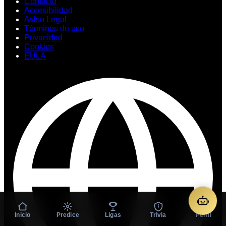
Contacto
Accesibilidad
Aviso Legal
Términos de uso
Privacidad
Cookies
EULA
Inicio
Predice
Ligas
Trivia
Perfil