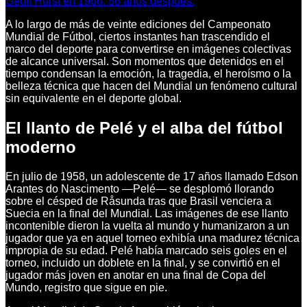
Geoff Hurst en 1966. 56 años después.
A lo largo de más de veinte ediciones del Campeonato
Mundial de Fútbol, ciertos instantes han trascendido el
marco del deporte para convertirse en imágenes colectivas
de alcance universal. Son momentos que detenidos en el
tiempo condensan la emoción, la tragedia, el heroísmo o la
belleza técnica que hacen del Mundial un fenómeno cultural
sin equivalente en el deporte global.
El llanto de Pelé y el alba del fútbol
moderno
En julio de 1958, un adolescente de 17 años llamado Edson
Arantes do Nascimento —Pelé— se desplomó llorando
sobre el césped de Råsunda tras que Brasil venciera a
Suecia en la final del Mundial. Las imágenes de ese llanto
incontenible dieron la vuelta al mundo y humanizaron a un
jugador que ya en aquel torneo exhibía una madurez técnica
impropia de su edad. Pelé había marcado seis goles en el
torneo, incluido un doblete en la final, y se convirtió en el
jugador más joven en anotar en una final de Copa del
Mundo, registro que sigue en pie.