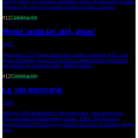
árabe) sobre la camiseta argentina antes de levantar la copa.
Primera vez que un capitán recibe el trofeo cubierto.
#
11
Celebración
Messi 'andá pa' allá, bobo'
2022
Argentina 2-2 Países Bajos en cuartos (penales 4-3). Tras
gritar gol Messi se acercó al banco neerlandés mostrando
los dedos en señal de oído. Meme global.
#
12
Celebración
La 'ola mexicana'
1986
México 1986 globalizó la 'ola mexicana' (que existía en
Universidad de Washington desde 1981). Aficionados
levantando los brazos en sucesión por todo el estadio. Ícono
pop.