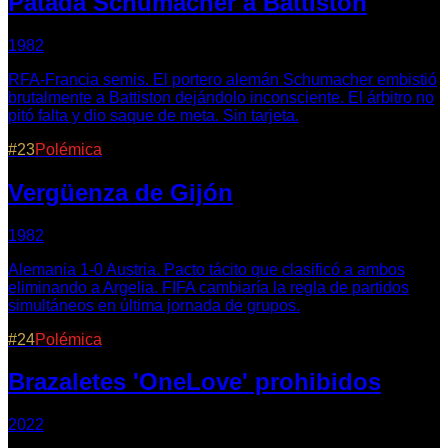
Patada Schumacher a Battiston
1982
RFA-Francia semis. El portero alemán Schumacher embistió
brutalmente a Battiston dejándolo inconsciente. El árbitro no
pitó falta y dio saque de meta. Sin tarjeta.
#
23
Polémica
Vergüenza de Gijón
1982
Alemania 1-0 Austria. Pacto tácito que clasificó a ambos
eliminando a Argelia. FIFA cambiaría la regla de partidos
simultáneos en última jornada de grupos.
#
24
Polémica
Brazaletes 'OneLove' prohibidos
2022