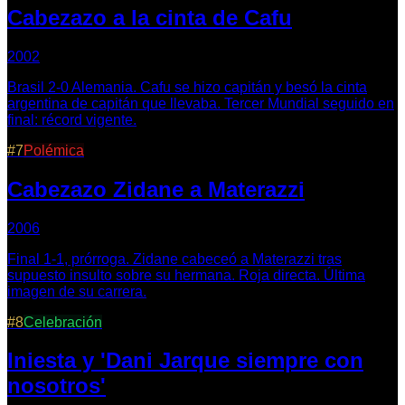
Cabezazo a la cinta de Cafu
2002
Brasil 2-0 Alemania. Cafu se hizo capitán y besó la cinta
argentina de capitán que llevaba. Tercer Mundial seguido en
final: récord vigente.
#
7
Polémica
Cabezazo Zidane a Materazzi
2006
Final 1-1, prórroga. Zidane cabeceó a Materazzi tras
supuesto insulto sobre su hermana. Roja directa. Última
imagen de su carrera.
#
8
Celebración
Iniesta y 'Dani Jarque siempre con
nosotros'