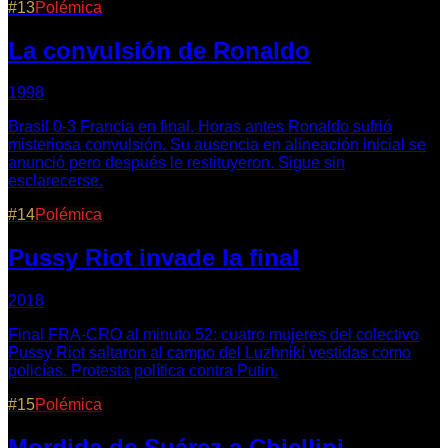
#
13
Polémica
La convulsión de Ronaldo
1998
Brasil 0-3 Francia en final. Horas antes Ronaldo sufrió
misteriosa convulsión. Su ausencia en alineación inicial se
anunció pero después le restituyeron. Sigue sin
esclarecerse.
#
14
Polémica
Pussy Riot invade la final
2018
Final FRA-CRO al minuto 52: cuatro mujeres del colectivo
Pussy Riot saltaron al campo del Luzhnikí vestidas como
policías. Protesta política contra Putin.
#
15
Polémica
Mordida de Suárez a Chiellini