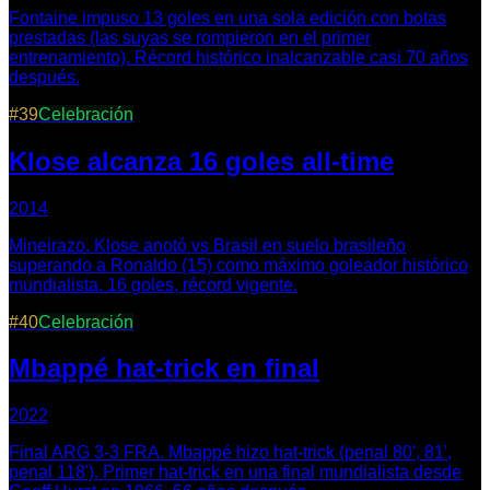
Fontaine impuso 13 goles en una sola edición con botas
prestadas (las suyas se rompieron en el primer
entrenamiento). Récord histórico inalcanzable casi 70 años
después.
#
39
Celebración
Klose alcanza 16 goles all-time
2014
Mineirazo. Klose anotó vs Brasil en suelo brasileño
superando a Ronaldo (15) como máximo goleador histórico
mundialista. 16 goles, récord vigente.
#
40
Celebración
Mbappé hat-trick en final
2022
Final ARG 3-3 FRA. Mbappé hizo hat-trick (penal 80', 81',
penal 118'). Primer hat-trick en una final mundialista desde