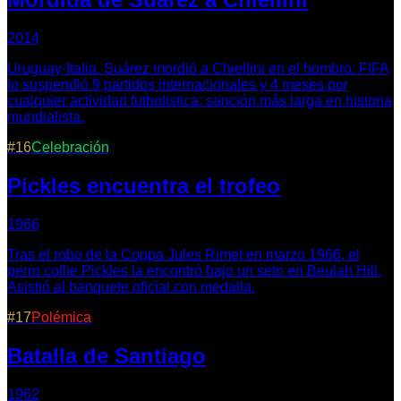
2014
Uruguay-Italia. Suárez mordió a Chiellini en el hombro. FIFA
lo suspendió 9 partidos internacionales y 4 meses por
cualquier actividad futbolística: sanción más larga en historia
mundialista.
#
16
Celebración
Pickles encuentra el trofeo
1966
Tras el robo de la Coppa Jules Rimet en marzo 1966, el
perro collie Pickles la encontró bajo un seto en Beulah Hill.
Asistió al banquete oficial con medalla.
#
17
Polémica
Batalla de Santiago
1962