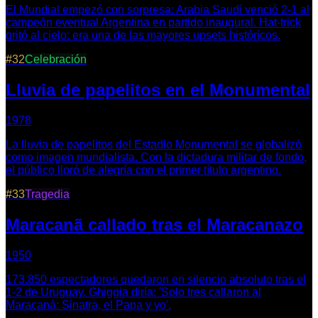
El Mundial empezó con sorpresa: Arabia Saudí venció 2-1 al
campeón eventual Argentina en partido inaugural. Hat-trick
gritó al cielo: era una de las mayores upsets históricos.
#
32
Celebración
Lluvia de papelitos en el Monumental
1978
La lluvia de papelitos del Estadio Monumental se globalizó
como imagen mundialista. Con la dictadura militar de fondo,
el público lloró de alegría con el primer título argentino.
#
33
Tragedia
Maracanã callado tras el Maracanazo
1950
173.850 espectadores quedaron en silencio absoluto tras el
1-2 de Uruguay. Ghiggia diría: 'Solo tres callaron al
Maracaná: Sinatra, el Papa y yo'.