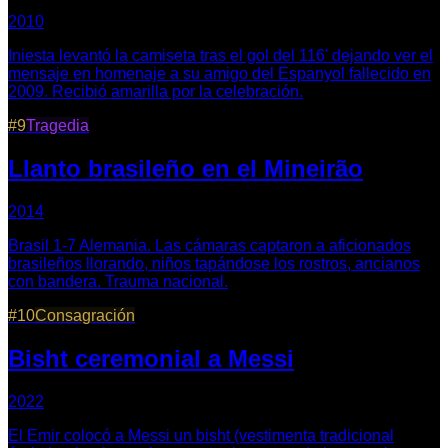
2010
Iniesta levantó la camiseta tras el gol del 116' dejando ver el
mensaje en homenaje a su amigo del Espanyol fallecido en
2009. Recibió amarilla por la celebración.
#
9
Tragedia
Llanto brasileño en el Mineirão
2014
Brasil 1-7 Alemania. Las cámaras captaron a aficionados
brasileños llorando, niños tapándose los rostros, ancianos
con bandera. Trauma nacional.
#
10
Consagración
Bisht ceremonial a Messi
2022
El Emir colocó a Messi un bisht (vestimenta tradicional