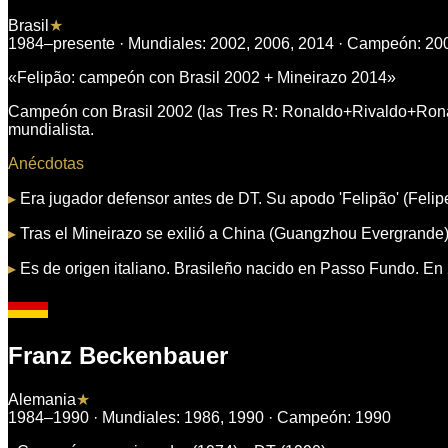
Brasil
★
1984–presente
· Mundiales:
2002, 2006, 2014
· Campeón:
20
«
Felipão: campeón con Brasil 2002 + Mineirazo 2014
»
Campeón con Brasil 2002 (las Tres R: Ronaldo+Rivaldo+Ronaldi
mundialista.
Anécdotas
▸
Era jugador defensor antes de DT. Su apodo 'Felipão' (Felipe
▸
Tras el Mineirazo se exilió a China (Guangzhou Evergrande)
▸
Es de origen italiano. Brasileño nacido en Passo Fundo. En 
Franz Beckenbauer
Alemania
★
1984–1990
· Mundiales:
1986, 1990
· Campeón:
1990