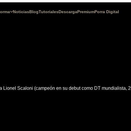
forma
Noticias
Blog
Tutoriales
Descarga
Premium
Porra Digital
a Lionel Scaloni (campeón en su debut como DT mundialista, 2