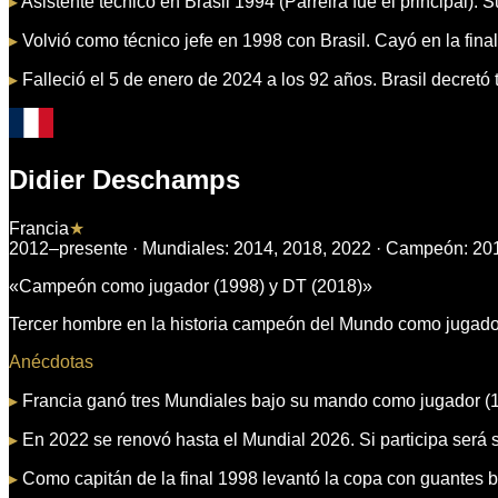
▸
Asistente técnico en Brasil 1994 (Parreira fue el principal). 
▸
Volvió como técnico jefe en 1998 con Brasil. Cayó en la fina
▸
Falleció el 5 de enero de 2024 a los 92 años. Brasil decretó t
Didier Deschamps
Francia
★
2012–presente
· Mundiales:
2014, 2018, 2022
· Campeón:
20
«
Campeón como jugador (1998) y DT (2018)
»
Tercer hombre en la historia campeón del Mundo como jugador
Anécdotas
▸
Francia ganó tres Mundiales bajo su mando como jugador (19
▸
En 2022 se renovó hasta el Mundial 2026. Si participa será
▸
Como capitán de la final 1998 levantó la copa con guantes 