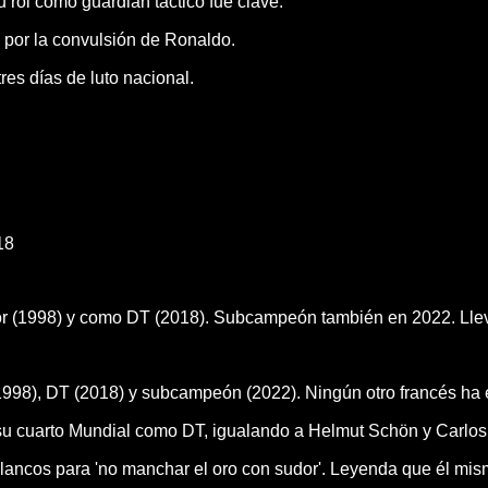
Su rol como guardián táctico fue clave.
l por la convulsión de Ronaldo.
res días de luto nacional.
18
 (1998) y como DT (2018). Subcampeón también en 2022. Lleva 
98), DT (2018) y subcampeón (2022). Ningún otro francés ha es
 su cuarto Mundial como DT, igualando a Helmut Schön y Carlos 
blancos para 'no manchar el oro con sudor'. Leyenda que él mis