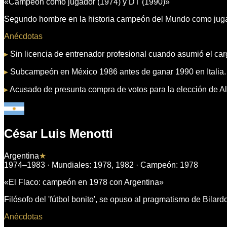
«
Campeón como jugador (1974) y DT (1990)
»
Segundo hombre en la historia campeón del Mundo como jugad
Anécdotas
▸
Sin licencia de entrenador profesional cuando asumió el ca
▸
Subcampeón en México 1986 antes de ganar 1990 en Italia.
▸
Acusado de presunta compra de votos para la elección de Al
César Luis Menotti
Argentina
★
1974–1983
· Mundiales:
1978, 1982
· Campeón:
1978
«
El Flaco: campeón en 1978 con Argentina
»
Filósofo del 'fútbol bonito', se opuso al pragmatismo de Bilar
Anécdotas