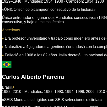
1929–1948
· Mundiales:
1934, 1938
· Campeón:
1934, 1938
«
ÚNICO técnico bicampeón consecutivo de la historia
»
Único entrenador en ganar dos Mundiales consecutivos (1934 
consecutivo, y bajo el mismo técnico.
Anécdotas
▸
Era profesor universitario y trabajó como ingeniero antes de 
▸
Naturalizó a 4 jugadores argentinos ('oriundos') con la comp
▸
Falleció en 1968 a los 82 años. Italia decretó luto nacional d
Carlos Alberto Parreira
Brasil
★
1982–2010
· Mundiales:
1982, 1990, 1994, 1998, 2006, 2010
«
SEIS Mundiales dirigidos con SEIS selecciones distintas
»