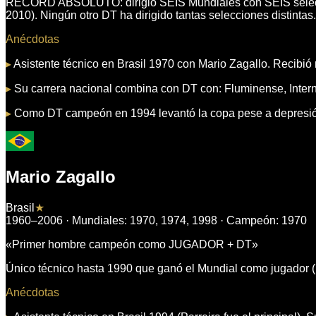
RÉCORD ABSOLUTO: dirigió SEIS Mundiales con SEIS seleccion
2010). Ningún otro DT ha dirigido tantas selecciones distintas.
Anécdotas
▸
Asistente técnico en Brasil 1970 con Mario Zagallo. Recibió 
▸
Su carrera nacional combina con DT con: Fluminense, Intern
▸
Como DT campeón en 1994 levantó la copa pese a depresión
Mario Zagallo
Brasil
★
1960–2006
· Mundiales:
1970, 1974, 1998
· Campeón:
1970
«
Primer hombre campeón como JUGADOR + DT
»
Único técnico hasta 1990 que ganó el Mundial como jugador 
Anécdotas