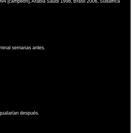
4 [campeón], Arabia Saudí 1998, Brasil 2006, Sudáfrica
rminal semanas antes.
gualarían después.