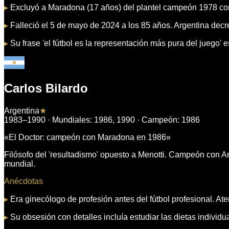
▸
Excluyó a Maradona (17 años) del plantel campeón 1978 con
▸
Falleció el 5 de mayo de 2024 a los 85 años. Argentina decretó
▸
Su frase 'el fútbol es la representación más pura del juego' es
Carlos Bilardo
Argentina
★
1983–1990
· Mundiales:
1986, 1990
· Campeón:
1986
«
El Doctor: campeón con Maradona en 1986
»
Filósofo del 'resultadismo' opuesto a Menotti. Campeón con
mundial.
Anécdotas
▸
Era ginecólogo de profesión antes del fútbol profesional. At
▸
Su obsesión con detalles incluía estudiar las dietas individ