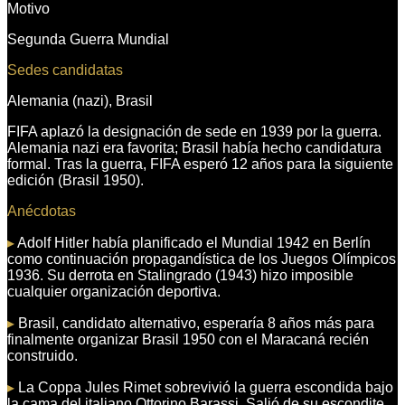
Motivo
Segunda Guerra Mundial
Sedes candidatas
Alemania (nazi), Brasil
FIFA aplazó la designación de sede en 1939 por la guerra.
Alemania nazi era favorita; Brasil había hecho candidatura
formal. Tras la guerra, FIFA esperó 12 años para la siguiente
edición (Brasil 1950).
Anécdotas
▸
Adolf Hitler había planificado el Mundial 1942 en Berlín
como continuación propagandística de los Juegos Olímpicos
1936. Su derrota en Stalingrado (1943) hizo imposible
cualquier organización deportiva.
▸
Brasil, candidato alternativo, esperaría 8 años más para
finalmente organizar Brasil 1950 con el Maracaná recién
construido.
▸
La Coppa Jules Rimet sobrevivió la guerra escondida bajo
la cama del italiano Ottorino Barassi. Salió de su escondite