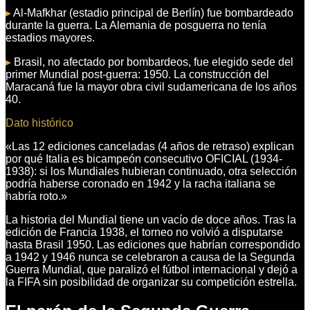
▸
Al-Mafkhar (estadio principal de Berlín) fue bombardeado
durante la guerra. La Alemania de posguerra no tenía
estadios mayores.
▸
Brasil, no afectado por bombardeos, fue elegido sede del
primer Mundial post-guerra: 1950. La construcción del
Maracaná fue la mayor obra civil sudamericana de los años
40.
Dato histórico
«
Las 12 ediciones canceladas (4 años de retraso) explican
por qué Italia es bicampeón consecutivo OFICIAL (1934-
1938): si los Mundiales hubieran continuado, otra selección
podría haberse coronado en 1942 y la racha italiana se
habría roto.
»
La historia del Mundial tiene un vacío de doce años. Tras la
edición de Francia 1938, el torneo no volvió a disputarse
hasta Brasil 1950. Las ediciones que habrían correspondido
a 1942 y 1946 nunca se celebraron a causa de la Segunda
Guerra Mundial, que paralizó el fútbol internacional y dejó a
la FIFA sin posibilidad de organizar su competición estrella.