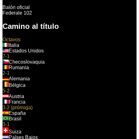
Balón oficial
Federale 102
Camino al título
Octavos
Italia
Estados Unidos
7-1
Checoslovaquia
Rumania
2-1
Alemania
Bélgica
5-2
Austria
Francia
3-2 (prórroga)
España
Brasil
3-1
Suiza
Países Bajos