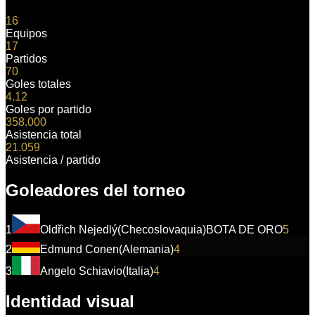
16
Equipos
17
Partidos
70
Goles totales
4.12
Goles por partido
358.000
Asistencia total
21.059
Asistencia / partido
Goleadores del torneo
1
Oldřich Nejedlý
(
Checoslovaquia
)
BOTA DE ORO
5
2
Edmund Conen
(
Alemania
)
4
3
Angelo Schiavio
(
Italia
)
4
Identidad visual