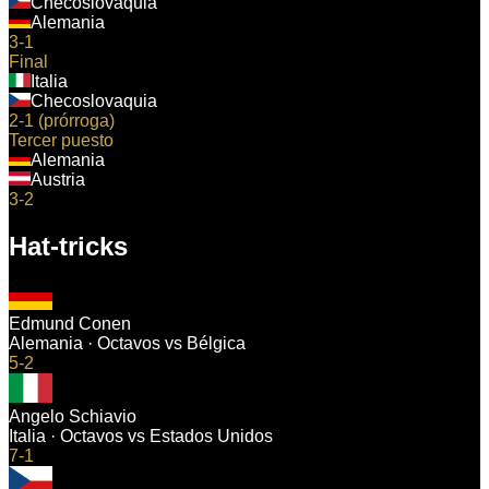
Checoslovaquia
Alemania
3-1
Final
Italia
Checoslovaquia
2-1 (prórroga)
Tercer puesto
Alemania
Austria
3-2
Hat-tricks
Edmund Conen
Alemania
·
Octavos
vs
Bélgica
5-2
Angelo Schiavio
Italia
·
Octavos
vs
Estados Unidos
7-1