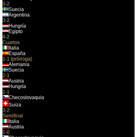
3-2
Suecia
Argentina
3-2
Hungría
Egipto
4-2
Cuartos
Italia
España
1-1 (prórroga)
Alemania
Suecia
2-1
Austria
Hungría
2-1
Checoslovaquia
Suiza
3-2
Semifinal
Italia
Austria
1-0