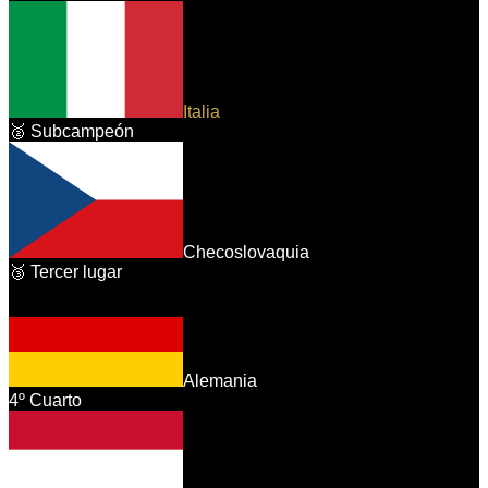
Italia
🥈 Subcampeón
Checoslovaquia
🥉 Tercer lugar
Alemania
4º Cuarto