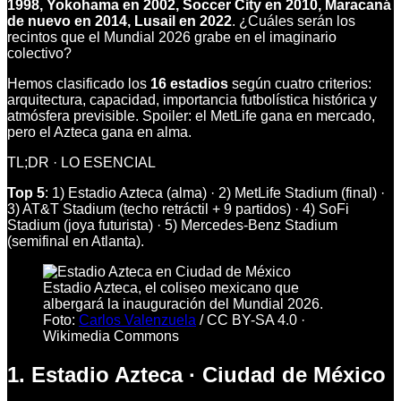
1998, Yokohama en 2002, Soccer City en 2010, Maracaná
de nuevo en 2014, Lusail en 2022
. ¿Cuáles serán los
recintos que el Mundial 2026 grabe en el imaginario
colectivo?
Hemos clasificado los
16 estadios
según cuatro criterios:
arquitectura, capacidad, importancia futbolística histórica y
atmósfera previsible. Spoiler: el MetLife gana en mercado,
pero el Azteca gana en alma.
TL;DR · LO ESENCIAL
Top 5
: 1) Estadio Azteca (alma) · 2) MetLife Stadium (final) ·
3) AT&T Stadium (techo retráctil + 9 partidos) · 4) SoFi
Stadium (joya futurista) · 5) Mercedes-Benz Stadium
(semifinal en Atlanta).
Estadio Azteca, el coliseo mexicano que
albergará la inauguración del Mundial 2026.
Foto:
Carlos Valenzuela
/
CC BY-SA 4.0
·
Wikimedia Commons
1. Estadio Azteca · Ciudad de México