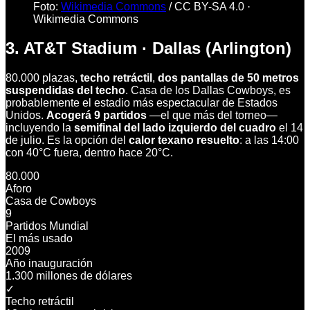
Foto:
Wikimedia Commons
/
CC BY-SA 4.0
·
Wikimedia Commons
3. AT&T Stadium · Dallas (Arlington)
80.000 plazas,
techo retráctil
,
dos pantallas de 50 metros
suspendidas del techo
. Casa de los Dallas Cowboys, es
probablemente el estadio más espectacular de Estados
Unidos.
Acogerá 9 partidos
—el que más del torneo—
incluyendo la
semifinal del lado izquierdo del cuadro
el 14
de julio. Es la opción del
calor texano resuelto
: a las 14:00
con 40°C fuera, dentro hace 20°C.
80.000
Aforo
Casa de Cowboys
9
Partidos Mundial
El más usado
2009
Año inauguración
1.300 millones de dólares
✓
Techo retráctil