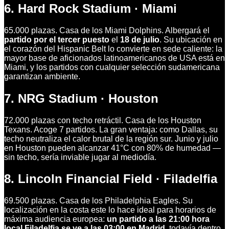
6. Hard Rock Stadium · Miami
65.000 plazas. Casa de los Miami Dolphins. Albergará el
partido por el tercer puesto
el
18 de julio
. Su ubicación en
el corazón del Hispanic Belt lo convierte en sede caliente: la
mayor base de aficionados latinoamericanos de USA está en
Miami, y los partidos con cualquier selección sudamericana
garantizan ambiente.
7. NRG Stadium · Houston
72.000 plazas con techo retráctil. Casa de los Houston
Texans. Acoge 7 partidos. La gran ventaja: como Dallas, su
techo neutraliza el calor brutal de la región sur. Junio y julio
en Houston pueden alcanzar 41°C con 80% de humedad —
sin techo, sería inviable jugar al mediodía.
8. Lincoln Financial Field · Filadelfia
69.500 plazas. Casa de los Philadelphia Eagles. Su
localización en la costa este lo hace ideal para horarios de
máxima audiencia europea:
un partido a las 21:00 hora
local Filadelfia se ve a las 03:00 en Madrid
, todavía dentro