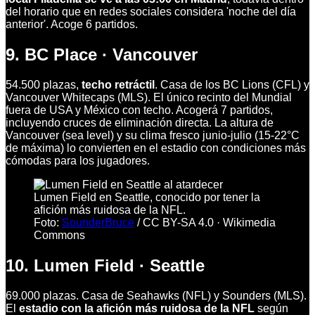
del horario que en redes sociales considera 'noche del día
anterior'. Acoge 6 partidos.
9. BC Place · Vancouver
54.500 plazas,
techo retráctil
. Casa de los BC Lions (CFL) y
Vancouver Whitecaps (MLS). El único recinto del Mundial
fuera de USA y México con techo. Acogerá 7 partidos,
incluyendo cruces de eliminación directa. La altura de
Vancouver (sea level) y su clima fresco junio-julio (15-22°C
de máxima) lo convierten en el estadio con condiciones más
cómodas para los jugadores.
Lumen Field en Seattle, conocido por tener la
afición más ruidosa de la NFL.
Foto:
SounderBruce
/
CC BY-SA 4.0
·
Wikimedia
Commons
10. Lumen Field · Seattle
69.000 plazas. Casa de Seahawks (NFL) y Sounders (MLS).
El
estadio con la afición más ruidosa de la NFL
según