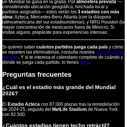
un Mundial se gana en la grada. Por
atmósfera prevista
—
considerando ubicación geográfica, hinchada local y
partidos asignados— estos serán los
3 estadios con más
alma
: Azteca, Mercedes-Benz Atlanta (con la diáspora
latinoamericana del sur estadounidense), y NRG Houston (la
mayor concentración de mexicanos fuera de México). Si
visitas alguno, prepárate para experiencias intensas.
Si quieres saber
cuántos partidos juega cada país
y cómo
se reparten las eliminatorias, consulta nuestra
guía de sedes
por país
. Y si te interesa el calendario completo de cuándo y
dónde se juega cada partido, lo tienes
aquí
.
Preguntas frecuentes
¿Cuál es el estadio más grande del Mundial
2026?
El
Estadio Azteca
con 87.000 plazas tras la remodelación
de 2024-25, seguido del
MetLife Stadium
de Nueva York
con 82.500.
¿Cuántos estadios tienen techo retráctil?